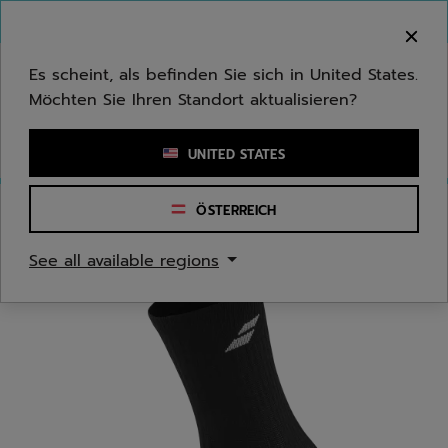
Zum Hauptinhalt springen
Zum Footer springen
Herzlich Willkommen! Bitte beachten Sie, dass wir
nicht in Ihr Land ausliefern.
Es scheint, als befinden Sie sich in United States.
Möchten Sie Ihren Standort aktualisieren?
Stichwort oder Artikelnummer eingeben
UNITED STATES
ÖSTERREICH
Start
/
Herren
/
Bekleidungsaccessoires
See all available regions