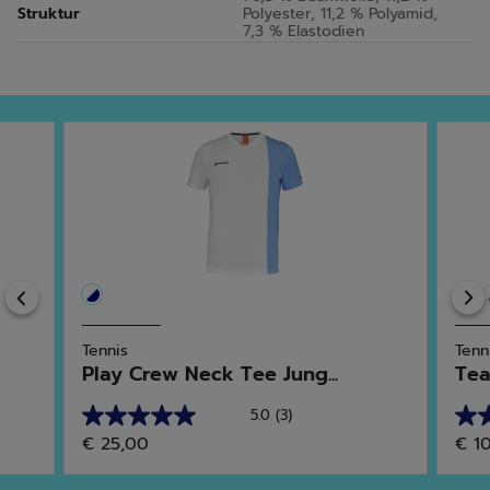
Struktur
Polyester, 11,2 % Polyamid,
7,3 % Elastodien
Previous
Tennis
Tenn
Play Crew Neck Tee Jung...
Tea
5.0
(3)
5.0
5.0
€ 25,00
€ 1
von
von
5
5