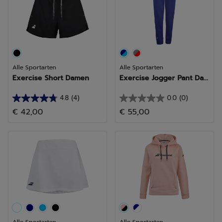
Bewertung
Bewertungen
Alle Sportarten
Alle Sportarten
Exercise Short Damen
Exercise Jogger Pant Da...
4.8
(4)
0.0
(0)
4.8
0.0
€ 42,00
€ 55,00
von
von
5
5
Sternen.
Sternen.
4
Bewertungen