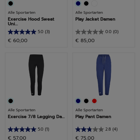
Alle Sportarten
Alle Sportarten
Exercise Hood Sweat
Play Jacket Damen
Uni...
5.0
(3)
0.0
(0)
5.0
0.0
€ 60,00
€ 85,00
von
von
5
5
Sternen.
Sternen.
3
Bewertungen
Alle Sportarten
Alle Sportarten
Exercise 7/8 Legging Da...
Play Pant Damen
5.0
(1)
2.8
(4)
5.0
2.8
€ 57,00
€ 75,00