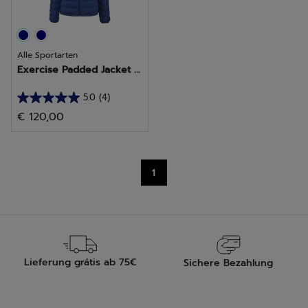
Alle Sportarten
Exercise Padded Jacket ...
5.0
(4)
5.0
€ 120,00
von
5
Sternen.
4
1
Bewertungen
Lieferung grátis ab 75€
Sichere Bezahlung