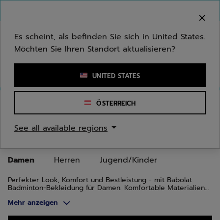
Zum Hauptinhalt springen
Zum Footer springen
Zu den Produkten springen
Herzlich Willkommen! Bitte beachten Sie, dass wir
nicht in Ihr Land ausliefern.
Es scheint, als befinden Sie sich in United States.
Möchten Sie Ihren Standort aktualisieren?
Stichwort oder Artikelnummer eingeben
UNITED STATES
Start
/
Badminton
/
Bekleidung
/
Damen
ÖSTERREICH
BADMINTONBEKLEIDUNG FÜR
See all available regions
DAMEN
Damen
Herren
Jugend/Kinder
Perfekter Look, Komfort und Bestleistung - mit Babolat
Badminton-Bekleidung für Damen. Komfortable Materialien
und aufregende Designs, kombiniert mit Funktionalität und
Mehr anzeigen
Stil - sowohl auf als auch außerhalb des Courts.
Zu den Produkten springen