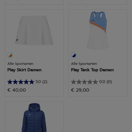
von
von
5
5
Sternen.
Sternen.
1
4
Bewertung
Bewertungen
Alle Sportarten
Alle Sportarten
Play Skirt Damen
Play Tank Top Damen
5.0
(2)
0.0
(0)
5.0
0.0
€ 40,00
€ 29,00
von
von
5
5
Sternen.
Sternen.
2
Bewertungen