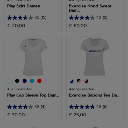
Alle Sportarten
Alle Sportarten
Play Skirt Damen
Exercise Hood Sweat
Dam...
3.5
(15)
4.2
(5)
3.5
4.2
€ 40,00
€ 60,00
von
von
5
5
Sternen.
Sternen.
15
5
Bewertungen
Bewertungen
Alle Sportarten
Alle Sportarten
Play Cap Sleeve Top Dam...
Exercise Babolat Tee Da...
3.8
(4)
4.8
(6)
3.8
4.8
€ 30,00
€ 25,00
von
von
5
5