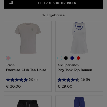
FILTER & SORTIERUNGEN
17 Ergebnisse
Tennis
Alle Sportarten
Exercise Club Tee Unise...
Play Tank Top Damen
5.0
(1)
4.6
(9)
5.0
4.6
€ 30,00
€ 29,00
von
von
5
5
Sternen.
Sternen.
1
9