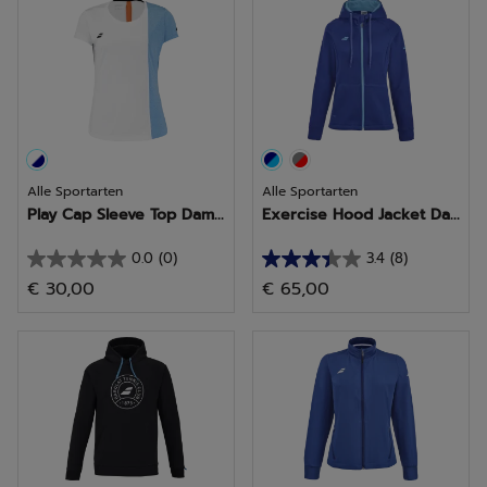
Sternen.
Sternen.
4
6
Bewertungen
Bewertungen
Alle Sportarten
Alle Sportarten
Play Cap Sleeve Top Dam...
Exercise Hood Jacket Da...
0.0
(0)
3.4
(8)
0.0
3.4
€ 30,00
€ 65,00
von
von
5
5
Sternen.
Sternen.
8
Bewertungen