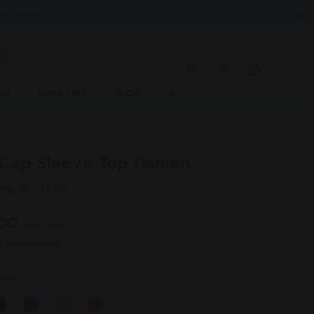
sliefern.
ER
ÜBER UNS
BLOG
#
 Cap Sleeve Top Damen
3.8
(4)
4
Bewertungen
lesen.
,00
inkl. MwSt
Link
auf
se Rücksendung
derselben
Seite.
Weiß