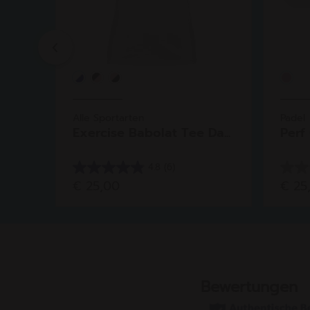
Previous
Alle Sportarten
Padel
Exercise Babolat Tee Da...
Perf
4.8
(6)
4.8
0.0
€ 25,00
€ 25
von
von
5
5
Sternen.
Stern
6
Bewertungen