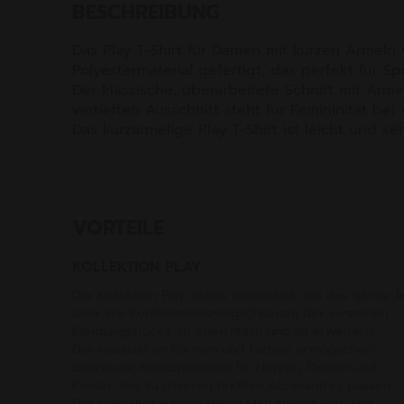
BESCHREIBUNG
Das Play T-Shirt für Damen mit kurzen Ärmeln
Polyestermaterial gefertigt, das perfekt für Spo
Der klassische, überarbeitete Schnitt mit Ärm
vertieften Ausschnitt steht für Femininität bei
Das kurzärmelige Play T-Shirt ist leicht und seh
VORTEILE
KOLLEKTION PLAY
Die Kollektion Play wurde entwickelt, um das ganze J
über die Kombinationsmöglichkeiten der einzelnen
Kleidungsstücke zu erleichtern und zu erweitern.
Die klassischen Formen und Farben ermöglichen
zahlreiche Kombinationen für Herren, Damen und
Kinder, die zu unseren textilen Accessoires passen.
Die sorgfältig ausgewählten Materialien vereinen