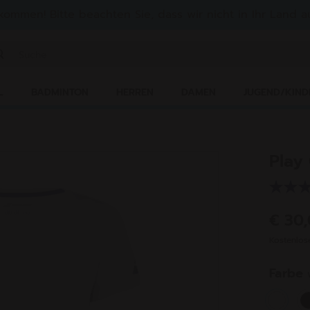
lkommen! Bitte beachten Sie, dass wir nicht in Ihr Land au
ichwort oder Artikelnummer eingeben
L
BADMINTON
HERREN
DAMEN
JUGEND/KIND
Play
€ 30
Kostenlo
Farbe