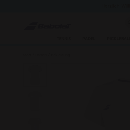
Zum Hauptinhalt springen
Zum Footer springen
Herzlich Wil
St
TENNIS
PADEL
PICKLEBAL
Start
/
Damen
/
Bekleidung