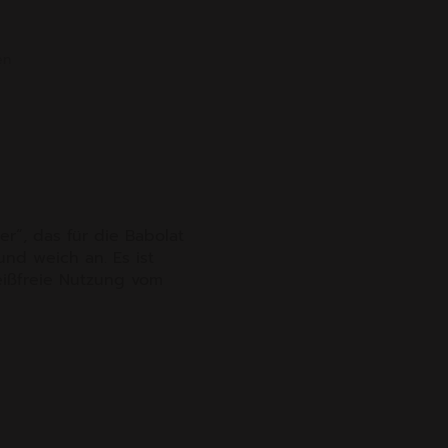
en
r“, das für die Babolat
und weich an. Es ist
leißfreie Nutzung vom