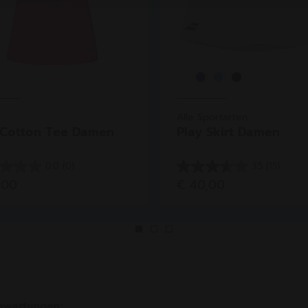
Alle Sportarten
 Cotton Tee Damen
Play Skirt Damen
0.0
(0)
3.5
(15)
3.5
,00
€ 40,00
von
5
en.
Sternen.
15
Bewertungen