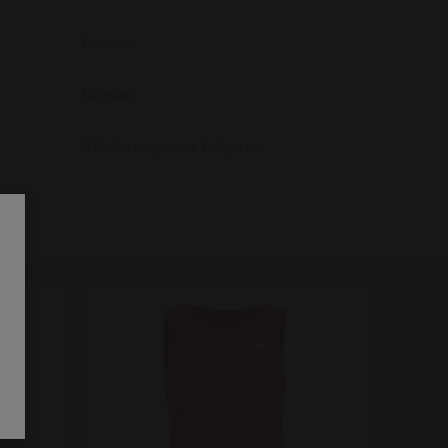
Damen
Regulär
100 % recycelter Polyester