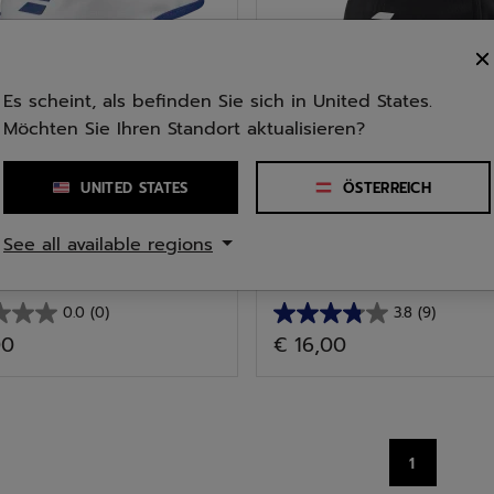
Es scheint, als befinden Sie sich in United States.
Möchten Sie Ihren Standort aktualisieren?
UNITED STATES
ÖSTERREICH
ortarten
Alle Sportarten
See all available regions
 Junior Mädchen
Pure Logo Cap Junior U
0.0
(0)
3.8
(9)
3.8
00
€ 16,00
von
5
n.
Sternen.
9
Bewertungen
1