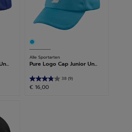
Alle Sportarten
n...
Pure Logo Cap Junior Un...
3.8
(9)
3.8
€ 16,00
von
5
Sternen.
9
Bewertungen