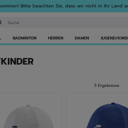
lkommen! Bitte beachten Sie, dass wir nicht in Ihr Land au
ichwort oder Artikelnummer eingeben
L
BADMINTON
HERREN
DAMEN
JUGEND/KIND
/KINDER
5 Ergebnisse