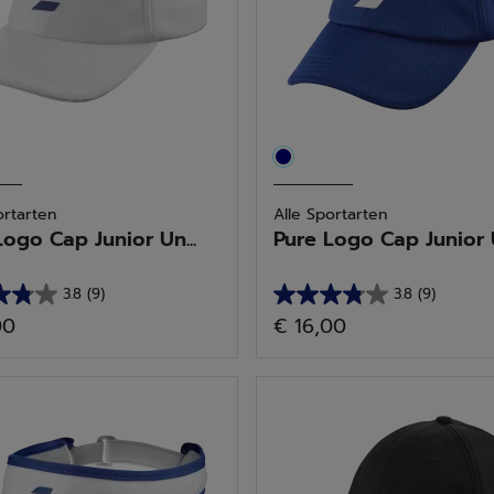
ccessoires
rie: Kappen
ortarten
Alle Sportarten
ern
Logo Cap Junior Un...
Pure Logo Cap Junior U
3.8
(9)
3.8
(9)
3.8
00
€ 16,00
von
5
n.
Sternen.
9
tungen
Bewertungen