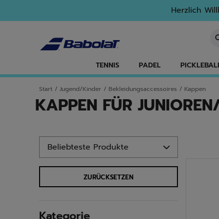
Zum Hauptinhalt springen
Zum Footer springen
Zu den Produkten springen
Herzlich Wil
St
TENNIS
PADEL
PICKLEBAL
Start
/
Jugend/Kinder
/
Bekleidungsaccessoires
/
Kappen
KAPPEN FÜR JUNIOREN
Zu den Produkten springen
ZURÜCKSETZEN
Kategorie