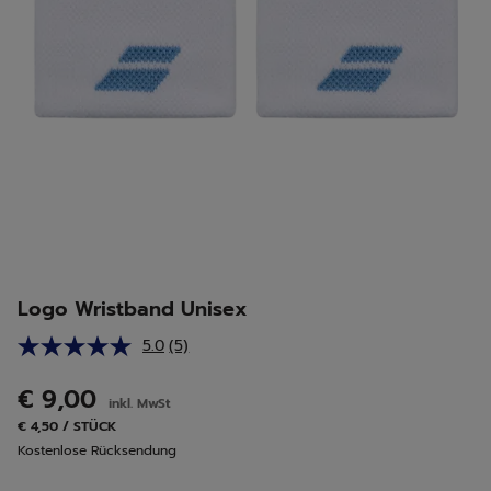
Logo Wristband Unisex
5.0
(5)
5
Bewertungen
lesen.
€ 9,00
inkl. MwSt
Link
auf
€ 4,50 / STÜCK
derselben
Kostenlose Rücksendung
Seite.