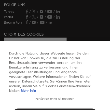
FOLGE UNS
Tennis
/
/
/
/
Padel
/
/
/
/
Badminton
/
/
/
CHOIX DES COOKIES
Ich lege Cookies fest / lehne sie ab
Durch die Nutzung dieser Webseite lassen Sie den
Einsatz von Cookies zu, die zur Erstellung der
Besuchsstatistiken verwendet werden, um Ihre
HILFE
Benutzererfahrung zu verbessern und Ihnen
geeignete Dienstleistungen und Angebote
vorzuschlagen. Weitere Informationen finden Sie auf
unserer Datenschutzseite. Sie können Ihre Parameter
ÜBER UNS
ändern, indem Sie auf "Cookies einstellen/ablehnen"
klicken
Mehr Info
Österreich
(deutsch)
Fortfahren ohne Akzeptieren