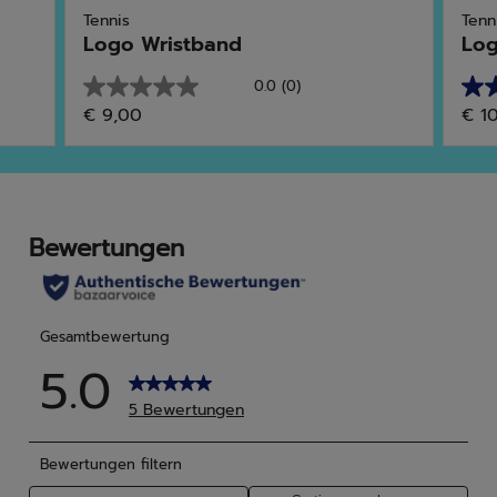
Tennis
Tenn
Logo Wristband
Log
0.0
(0)
0.0
5.0
€ 9,00
€ 1
von
von
5
5
Sternen.
Ster
3
Bew