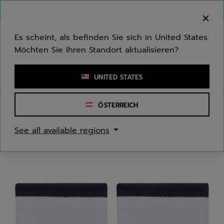
Zum Hauptinhalt springen
Zum Footer springen
Herzlich Willkommen! Bitte beachten Sie, dass wir
nicht in Ihr Land ausliefern.
Es scheint, als befinden Sie sich in United States.
Möchten Sie Ihren Standort aktualisieren?
Stichwort oder Artikelnummer eingeben
UNITED STATES
ÖSTERREICH
Start
/
Herren
/
Bekleidungsaccessoires
See all available regions