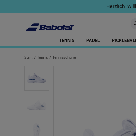
Zum Hauptinhalt springen
Zum Footer springen
Herzlich Wil
St
TENNIS
PADEL
PICKLEBAL
Start
/
Tennis
/
Tennisschuhe