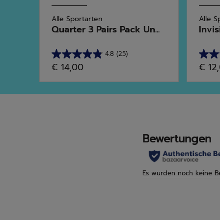
Alle Sportarten
Alle S
...
Quarter 3 Pairs Pack Un...
Invis
4.8
(25)
4.8
4.7
€ 14,00
€ 12
von
von
5
5
Sternen.
Stern
25
3
Bewertungen
Bewe