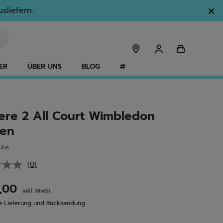
sliefern.
ER
ÜBER UNS
BLOG
#
Tere 2 All Court Wimbledon
en
uhe
(0)
Kein
Beurteilungswert.
Link
0,00
inkl. MwSt
auf
derselben
e Lieferung und Rücksendung
Seite.