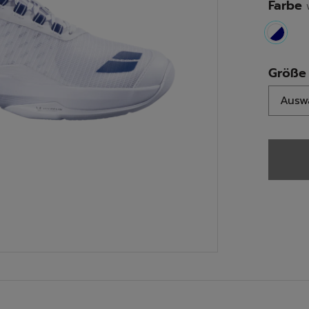
Farbe
select
Größe