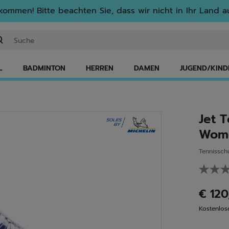
lkommen! Bitte beachten Sie, dass wir nicht in Ihr Land au
ichwort oder Artikelnummer eingeben
L
BADMINTON
HERREN
DAMEN
JUGEND/KIND
Jet 
Wom
Tennissch
€ 12
Kostenlos