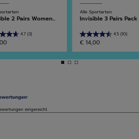
portarten
Alle Sportarten
ible 2 Pairs Women...
Invisible 3 Pairs Pack .
4.7
(3)
4.5
(10)
4.5
,00
€ 14,00
von
5
en.
Sternen.
10
rtungen
Bewertungen