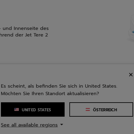
- und Innenseite des
hrend der Jet Tere 2
chtung, das den inneren Vorderfußbereich bis zu den Zeh
Es scheint, als befinden Sie sich in United States.
Möchten Sie Ihren Standort aktualisieren?
UNITED STATES
ÖSTERREICH
rfekte Passform. Die
t für Komfort,
See all available regions
it.