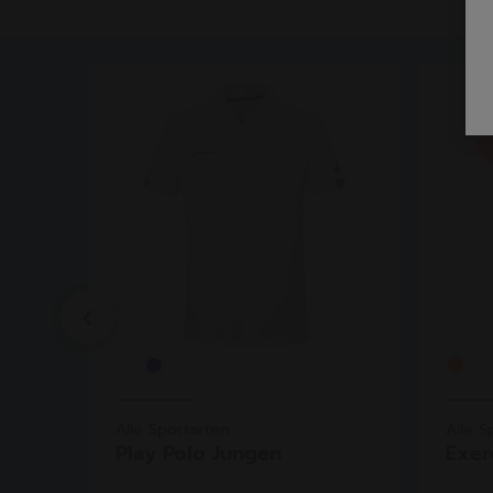
Previous
Alle Sportarten
Alle S
un...
Play Polo Jungen
Exerc