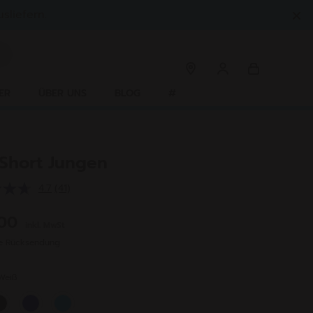
sliefern.
ER
ÜBER UNS
BLOG
#
 Short Jungen
4.7
(41)
41
Bewertungen
lesen.
,00
inkl. MwSt
Link
auf
se Rücksendung
derselben
Seite.
Weiß