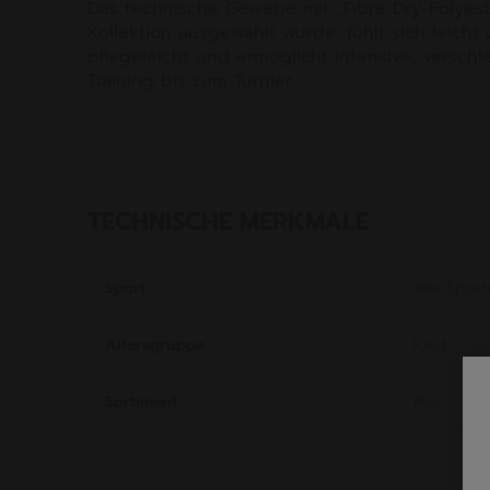
Das technische Gewebe mit „Fibre Dry-Polyeste
Kollektion ausgewählt wurde, fühlt sich leicht 
pflegeleicht und ermöglicht intensive, versch
Training bis zum Turnier.
TECHNISCHE MERKMALE
Sport
Alle Sport
Altersgruppe
Kind
Sortiment
Play