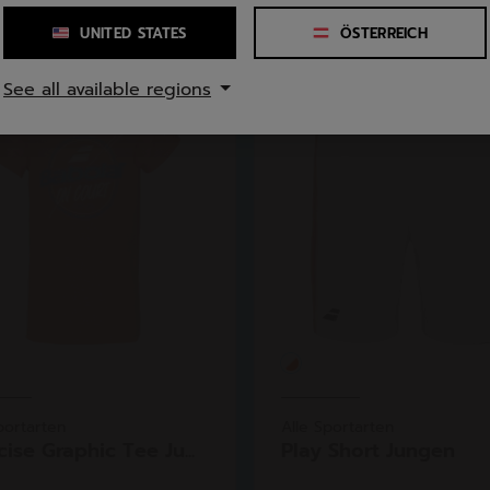
UNITED STATES
ÖSTERREICH
See all available regions
portarten
Alle Sportarten
ise Graphic Tee Ju...
Play Short Jungen