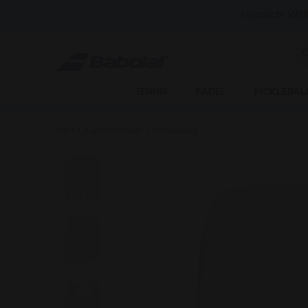
Zum Hauptinhalt springen
Zum Footer springen
Herzlich Wil
St
TENNIS
PADEL
PICKLEBAL
Start
/
Jugend/Kinder
/
Bekleidung