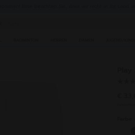
lkommen! Bitte beachten Sie, dass wir nicht in Ihr Land au
ichwort oder Artikelnummer eingeben
L
BADMINTON
HERREN
DAMEN
JUGEND/KIND
Play
€ 33
Kostenlo
Farbe