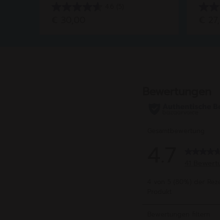
4.6
(5)
4.6
5.0
€ 30,00
€ 27
von
von
5
5
Sternen.
Stern
5
2
Bewertungen
Bewe