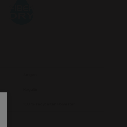
Jungen
Regulär
100 % recycelter Polyester