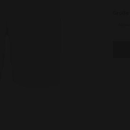
select
Größe