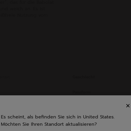
r“, das für die Babolat
und weich an. Es ist
leißfreie Nutzung vom
arten
Geschlecht
Passform
Struktur
Es scheint, als befinden Sie sich in United States.
Möchten Sie Ihren Standort aktualisieren?