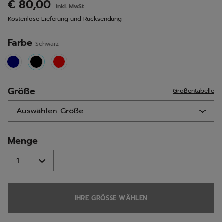
lesen.
€ 80,00
inkl. MwSt
Link
auf
Kostenlose Lieferung und Rücksendung
derselben
Seite.
Farbe
Schwarz
selected
Größe
Größentabelle
Menge
IHRE GRÖSSE WÄHLEN