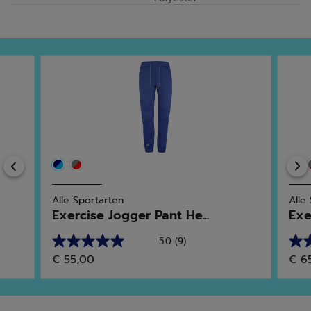
Previous
Alle Sportarten
Alle
Exercise Jogger Pant He...
Exe
5.0
(9)
5.0
4.5
€ 55,00
€ 6
von
von
5
5
Sternen.
Ster