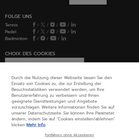
FOLGE UNS
Tennis
/
/
/
/
Padel
/
/
/
/
Badminton
/
/
/
CHOIX DES COOKIES
Ich lege Cookies fest / lehne sie ab
Durch die Nutzung dieser Webseite lassen Sie den
Einsatz von Cookies zu, die zur Erstellung der
Besuchsstatistiken verwendet werden, um Ihre
HILFE
Benutzererfahrung zu verbessern und Ihnen
geeignete Dienstleistungen und Angebote
vorzuschlagen. Weitere Informationen finden Sie auf
unserer Datenschutzseite. Sie können Ihre Parameter
ÜBER UNS
ändern, indem Sie auf "Cookies einstellen/ablehnen"
klicken
Mehr Info
Österreich
(deutsch)
Fortfahren ohne Akzeptieren