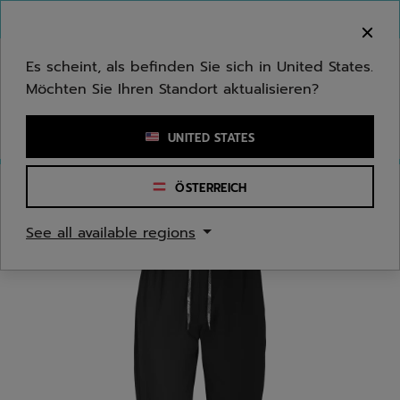
Zum Hauptinhalt springen
Zum Footer springen
Herzlich Willkommen! Bitte beachten Sie, dass wir
nicht in Ihr Land ausliefern.
Es scheint, als befinden Sie sich in United States.
Möchten Sie Ihren Standort aktualisieren?
Stichwort oder Artikelnummer eingeben
UNITED STATES
ÖSTERREICH
Start
/
Herren
/
Bekleidung
See all available regions