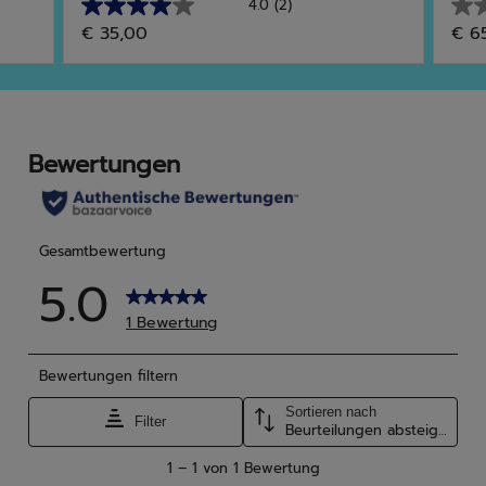
4.0
(2)
4.0
0.0
€ 35,00
€ 6
von
von
5
5
Sternen.
Ster
2
Bewertungen