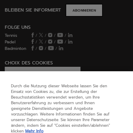
BLEIBEN SIE INFORMIERT
ABONNIEREN
FOLGE UNS
Tennis
/
/
/
/
Padel
/
/
/
/
Badminton
/
/
/
CHOIX DES COOKIES
Ich lege Cookies fest / lehne sie ab
Durch die Nutzung dieser Webseite lassen Sie den
Einsatz von Cookies zu, die zur Erstellung der
Besuchsstatistiken verwendet werden, um Ihre
HILFE
Benutzererfahrung zu verbessern und Ihnen
geeignete Dienstleistungen und Angebote
vorzuschlagen. Weitere Informationen finden Sie auf
unserer Datenschutzseite. Sie können Ihre Parameter
ÜBER UNS
ändern, indem Sie auf "Cookies einstellen/ablehnen"
klicken
Mehr Info