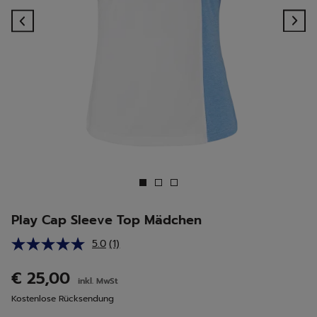
Previous
Ne
Play Cap Sleeve Top Mädchen
5.0
(1)
Bewertung
lesen.
Link
€ 25,00
inkl. MwSt
auf
derselben
Kostenlose Rücksendung
Seite.