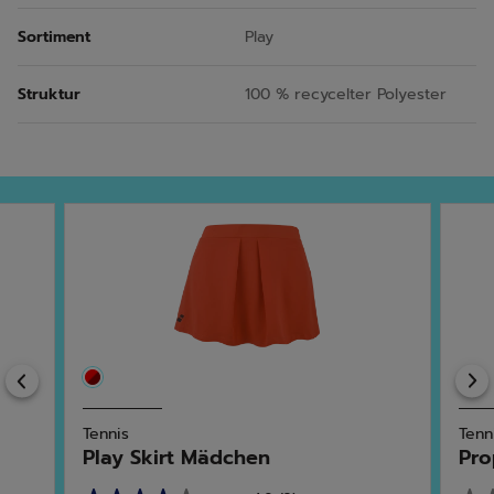
Sortiment
Play
Struktur
100 % recycelter Polyester
Previous
Tennis
Tenn
Play Skirt Mädchen
Pro