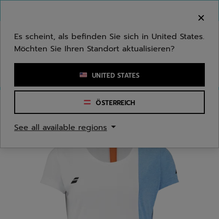
Zum Hauptinhalt springen
Zum Footer springen
Herzlich Willkommen! Bitte beachten Sie, dass wir
nicht in Ihr Land ausliefern.
Es scheint, als befinden Sie sich in United States.
Möchten Sie Ihren Standort aktualisieren?
Stichwort oder Artikelnummer eingeben
UNITED STATES
ÖSTERREICH
Start
/
Jugend/Kinder
/
Bekleidung
See all available regions