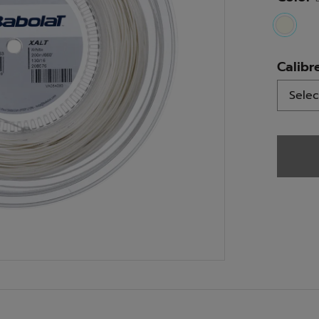
select
Calibr