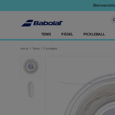
Ir al contenido principal
Ir al pie de página
Bienvenido
In
TENIS
PÁDEL
PICKLEBALL
Inicio
/
Tenis
/
Cordajes