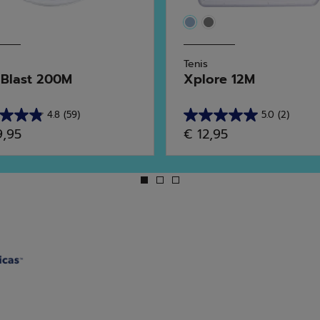
Tenis
Blast 200M
Xplore 12M
4.8
(59)
5.0
(2)
5.0
9,95
€ 12,95
de
5
las.
estrellas.
2
ñas
reseñas