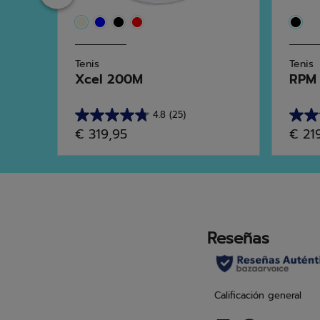
Tenis
Tenis
Xcel 200M
RPM 
4.8
(25)
4.8
4.8
€ 319,95
€ 21
de
de
5
5
estrellas.
estrel
25
59
reseñas
rese