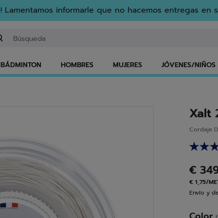
! Lamentamos informarle que no hacemos entregas en s
gresar una palabra clave o un número de artículo
BÁDMINTON
HOMBRES
MUJERES
JÓVENES/NIÑOS
Xalt
Cordaje D
€ 34
€ 1,75/M
Envío y de
Color