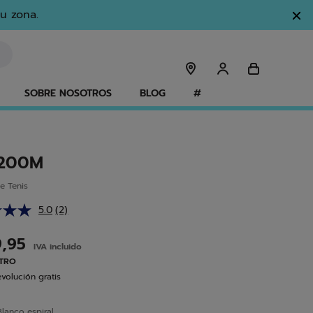
u zona.
SOBRE NOSOTROS
BLOG
#
 200M
e Tenis
5.0
(2)
Lea
2
reseñas.
9,95
IVA incluido
Enlace
en
ETRO
la
volución gratis
misma
página.
Blanco espiral