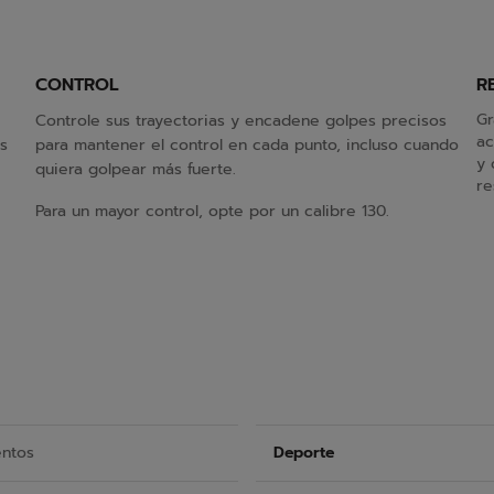
CONTROL
R
Gr
Controle sus trayectorias y encadene golpes precisos
ac
s
para mantener el control en cada punto, incluso cuando
y 
quiera golpear más fuerte.
re
Para un mayor control, opte por un calibre 130.
entos
Deporte