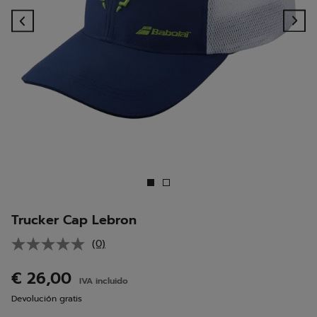
Previous
Ne
Trucker Cap Lebron
(0)
Sin
puntuación.
Enlace
€ 26,00
IVA incluido
en
la
Devolución gratis
misma