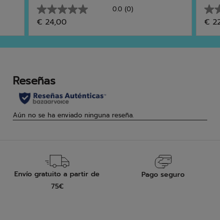
0.0
(0)
0.0
0.0
€ 24,00
€ 2
de
de
5
5
estrellas.
estr
Envío gratuito a partir de
Pago seguro
75€