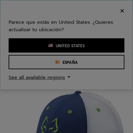
Ir al contenido principal
Ir al pie de página
Bienvenido! Lamentamos informarle que no
hacemos entregas en su zona.
Parece que estás en United States. ¿Quieres
actualizar tu ubicación?
Ingresar una palabra clave o un número de artículo
UNITED STATES
ESPAÑA
Inicio
/
Hombres
/
Accesorios Textiles
See all available regions