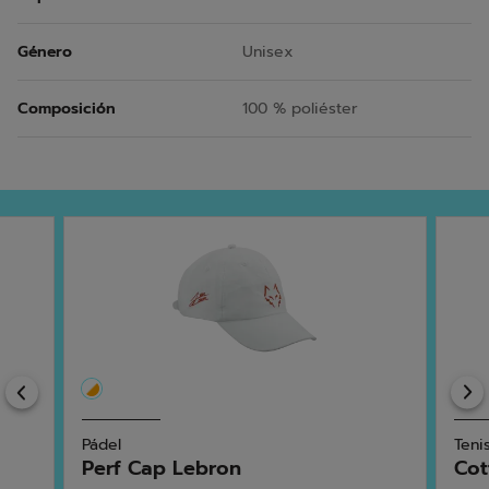
Género
Unisex
Composición
100 % poliéster
Previous
Pádel
Teni
Perf Cap Lebron
Cot