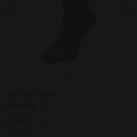
Previous
Ne
Team Single Socks
5.0
(2)
Lea
2
reseñas.
€ 10,00
IVA incluido
Enlace
en
Devolución gratis
la