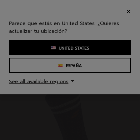
Ir al contenido principal
Ir al pie de página
Bienvenido! Lamentamos informarle que no
hacemos entregas en su zona.
Parece que estás en United States. ¿Quieres
actualizar tu ubicación?
Ingresar una palabra clave o un número de artículo
UNITED STATES
ESPAÑA
Inicio
/
Hombres
/
Accesorios Textiles
See all available regions