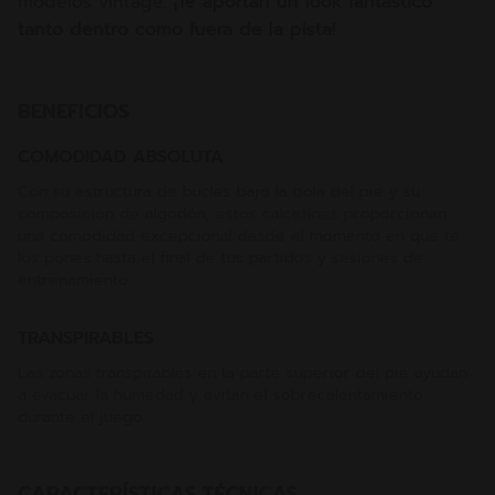
modelos vintage.
¡Te aportan un look fantástico
tanto dentro como fuera de la pista!
BENEFICIOS
COMODIDAD ABSOLUTA
Con su estructura de bucles bajo la bola del pie y su
composición de algodón, estos calcetines proporcionan
una comodidad excepcional desde el momento en que te
los pones hasta el final de tus partidos y sesiones de
entrenamiento.
TRANSPIRABLES
Las zonas transpirables en la parte superior del pie ayudan
a evacuar la humedad y evitan el sobrecalentamiento
durante el juego.
CARACTERÍSTICAS TÉCNICAS