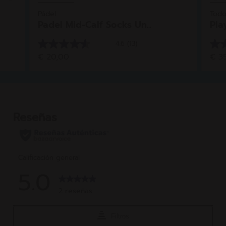
Pádel
Todo
Padel Mid-Calf Socks Un...
Pla
4.6
(13)
4.6
4.5
€ 20,00
€ 3
de
de
5
5
estrellas.
estr
13
35
reseñas
res