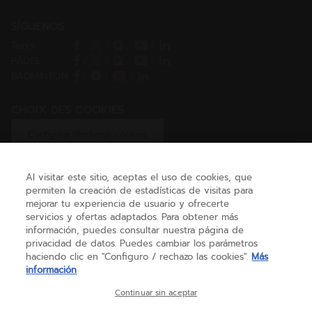
SÍGUENOS
Tenis
/
/
/
/
PÁDEL
/
/
/
/
BÁDMINTON
/
/
/
CHOIX DES COOKIES
Configurar/Rechazar cookies
Al visitar este sitio, aceptas el uso de cookies, que
permiten la creación de estadísticas de visitas para
AYUDA
mejorar tu experiencia de usuario y ofrecerte
servicios y ofertas adaptados. Para obtener más
información, puedes consultar nuestra página de
privacidad de datos. Puedes cambiar los parámetros
SOBRE NOSOTROS
haciendo clic en "Configuro / rechazo las cookies".
Más
información
España
(español)
Continuar sin aceptar