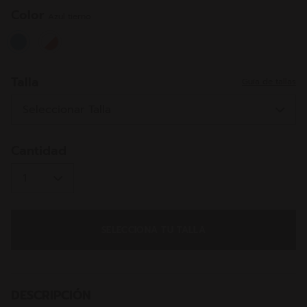
misma
página.
Color
Azul tierno
selected
Talla
Guía de tallas
Cantidad
SELECCIONA TU TALLA
DESCRIPCIÓN