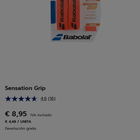
Sensation Grip
4.6
(16)
Lea
16
reseñas.
€ 8,95
IVA incluido
Enlace
en
€ 4,48 / UNITA
la
Devolución gratis
misma
página.