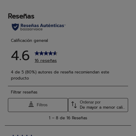
4
14
reseñas
res