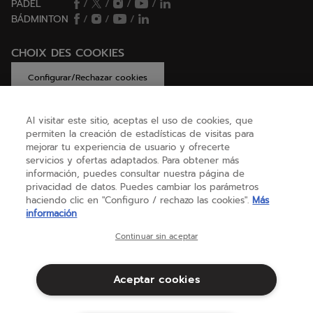
PÁDEL
/
/
/
/
BÁDMINTON
/
/
/
CHOIX DES COOKIES
Configurar/Rechazar cookies
Al visitar este sitio, aceptas el uso de cookies, que
permiten la creación de estadísticas de visitas para
AYUDA
mejorar tu experiencia de usuario y ofrecerte
servicios y ofertas adaptados. Para obtener más
información, puedes consultar nuestra página de
privacidad de datos. Puedes cambiar los parámetros
SOBRE NOSOTROS
haciendo clic en "Configuro / rechazo las cookies".
Más
información
España
(español)
Continuar sin aceptar
Aceptar cookies
Términos y condiciones
Política de privacidad