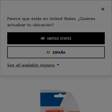
Ir al contenido principal
Ir al pie de página
Bienvenido! Lamentamos informarle que no
hacemos entregas en su zona.
Parece que estás en United States. ¿Quieres
actualizar tu ubicación?
Ingresar una palabra clave o un número de artículo
UNITED STATES
ESPAÑA
Inicio
/
Bádminton
/
Grips
See all available regions