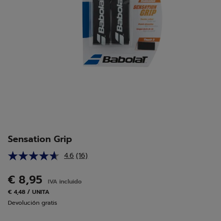
Sensation Grip
4.6
(16)
Lea
16
reseñas.
€ 8,95
IVA incluido
Enlace
en
€ 4,48 / UNITA
la
Devolución gratis
misma
página.