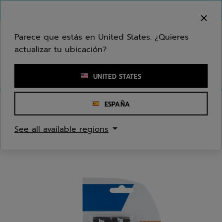
Ir al contenido principal
Ir al pie de página
Bienvenido! Lamentamos informarle que no
hacemos entregas en su zona.
Parece que estás en United States. ¿Quieres
actualizar tu ubicación?
Ingresar una palabra clave o un número de artículo
UNITED STATES
ESPAÑA
Inicio
/
Bádminton
/
Grips
See all available regions