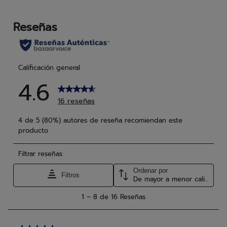
4
14
reseñas
res