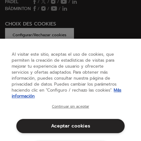
PÁDEL
/
/
/
/
BÁDMINTON
/
/
/
CHOIX DES COOKIES
Configurar/Rechazar cookies
Al visitar este sitio, aceptas el uso de cookies, que
permiten la creación de estadísticas de visitas para
AYUDA
mejorar tu experiencia de usuario y ofrecerte
servicios y ofertas adaptados. Para obtener más
información, puedes consultar nuestra página de
privacidad de datos. Puedes cambiar los parámetros
SOBRE NOSOTROS
haciendo clic en "Configuro / rechazo las cookies".
Más
información
España
(español)
Continuar sin aceptar
Aceptar cookies
Términos y condiciones
Política de privacidad