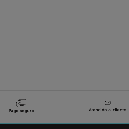
cuidar tus zapatillas de padel?
olaboración con Michelin para la suela exterior de nuestros zapat
s de padel es esencial para prolongar su vida útil. Limpia regular
y déjalas secar al aire. Para mantener la calidad de la suela y los
raturas extremas.
Atención al cliente
Pago seguro