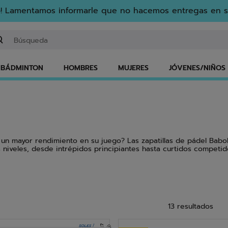
! Lamentamos informarle que no hacemos entregas en s
gresar una palabra clave o un número de artículo
BÁDMINTON
HOMBRES
MUJERES
JÓVENES/NIÑOS
ir un mayor rendimiento en su juego? Las zapatillas de pádel Bab
 niveles, desde intrépidos principiantes hasta curtidos competido
rán satisfacer todas sus necesidades. Nuestras zapatillas de pá
DESCUBRE NUESTRAS
ZAPATILLAS
13 resultados