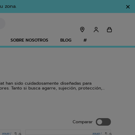
u zona.
SOBRE NOSOTROS
BLOG
#
olat han sido cuidadosamente diseñadas para
res. Tanto si busca agarre, sujeción, protección,
del están diseñadas no solo para hombres y mujeres,
Comparar
Comparar