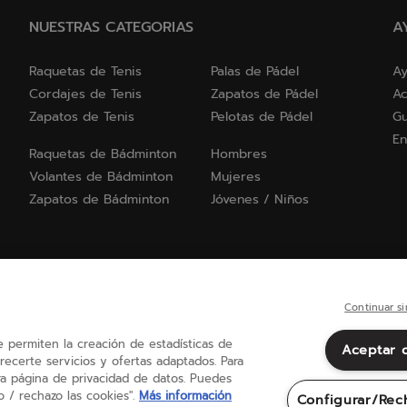
NUESTRAS CATEGORIAS
A
Raquetas de Tenis
Palas de Pádel
Ay
Cordajes de Tenis
Zapatos de Pádel
Ac
Zapatos de Tenis
Pelotas de Pádel
Gu
En
Raquetas de Bádminton
Hombres
Volantes de Bádminton
Mujeres
Zapatos de Bádminton
Jóvenes / Niños
Continuar si
ue permiten la creación de estadísticas de
Aceptar 
España
(español)
recerte servicios y ofertas adaptados. Para
a página de privacidad de datos. Puedes
 / rechazo las cookies".
Más información
Configurar/Rec