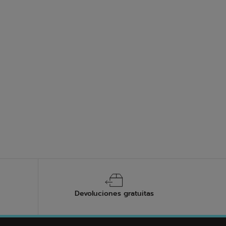
os nos garantiza la mejor durabilidad. Cuidar tus
mente tus zapatillas de padel con los productos
 materiales, evita la exposición directa a la luz solar
Devoluciones gratuitas