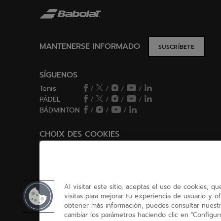
MANTENERSE INFORMADO
SUSCRÍBETE
SÍGUENOS
Tenis
/
/
/
/
PÁDEL
/
/
/
/
BÁDMINTON
/
/
/
CHOIX DES COOKIES
Configurar/Rechazar cookies
Al visitar este sitio, aceptas el uso de cookies, q
visitas para mejorar tu experiencia de usuario y of
obtener más información, puedes consultar nuestr
cambiar los parámetros haciendo clic en "Configuro