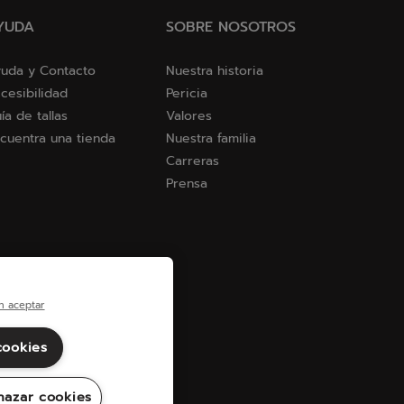
YUDA
SOBRE NOSOTROS
uda y Contacto
Nuestra historia
cesibilidad
Pericia
ía de tallas
Valores
cuentra una tienda
Nuestra familia
Carreras
Prensa
n aceptar
cookies
hazar cookies