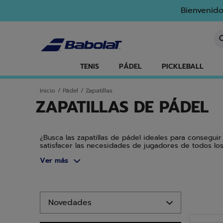
Ir al contenido principal
Ir al pie de página
Ir a los productos
Bienvenido
In
TENIS
PÁDEL
PICKLEBALL
Inicio
/
Pádel
/
Zapatillas
ZAPATILLAS DE PÁDEL
¿Busca las zapatillas de pádel ideales para consegu
satisfacer las necesidades de jugadores de todos los
comodidad o ligereza, nuestras diferentes gamas sab
Ver más
sino también para los jóvenes apasionados del pádel.
Ir a los productos