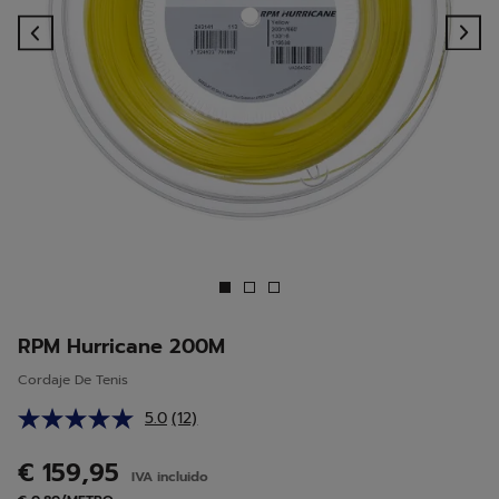
Previous
Ne
RPM Hurricane 200M
Cordaje De Tenis
5.0
(12)
Lea
12
reseñas.
€ 159,95
IVA incluido
Enlace
en