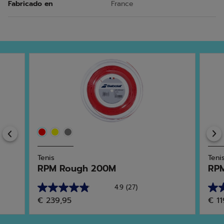
Fabricado en
France
Previous
Tenis
Teni
RPM Rough 200M
RPM
4.9
(27)
4.9
4.5
€ 239,95
€ 11
de
de
5
5