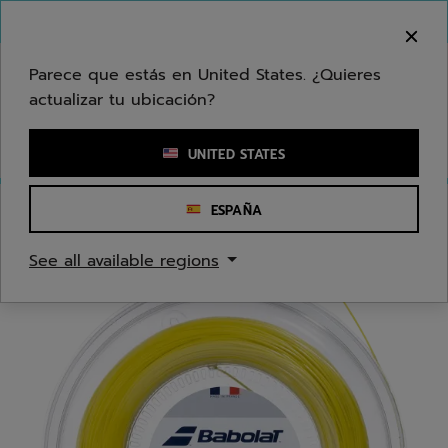
Ir al contenido principal
Ir al pie de página
Bienvenido! Lamentamos informarle que no
hacemos entregas en su zona.
Parece que estás en United States. ¿Quieres
actualizar tu ubicación?
Ingresar una palabra clave o un número de artículo
UNITED STATES
ESPAÑA
Inicio
/
Tenis
/
Cordajes
See all available regions