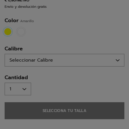
€ 0,80/METRO
la
Envío y devolución gratis
misma
página.
Color
Amarillo
selected
Calibre
Cantidad
SELECCIONA TU TALLA