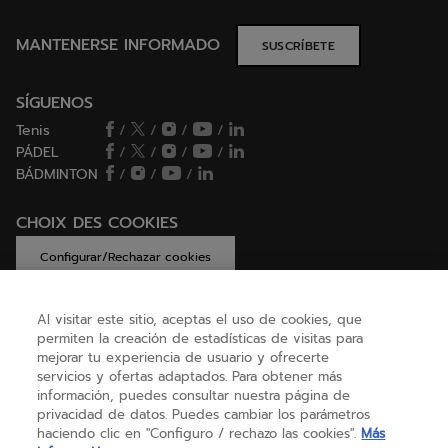
MANTENERSE INFORMADO
SUSCRÍBETE
SÍGUENOS
Tenis
/
/
/
/
PÁDEL
/
/
/
/
BÁDMINTON
/
/
/
CHOIX DES COOKIES
Configurar/Rechazar cookies
Al visitar este sitio, aceptas el uso de cookies, que
permiten la creación de estadísticas de visitas para
AYUDA
mejorar tu experiencia de usuario y ofrecerte
servicios y ofertas adaptados. Para obtener más
información, puedes consultar nuestra página de
privacidad de datos. Puedes cambiar los parámetros
SOBRE NOSOTROS
haciendo clic en "Configuro / rechazo las cookies".
Más