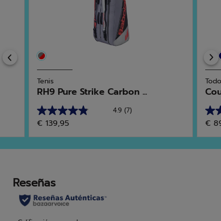
Previous
Tenis
Todo
RH9 Pure Strike Carbon ...
Cou
4.9
(7)
4.9
5.0
€ 139,95
€ 8
de
de
5
5
estrellas.
estr
7
2
reseñas
res