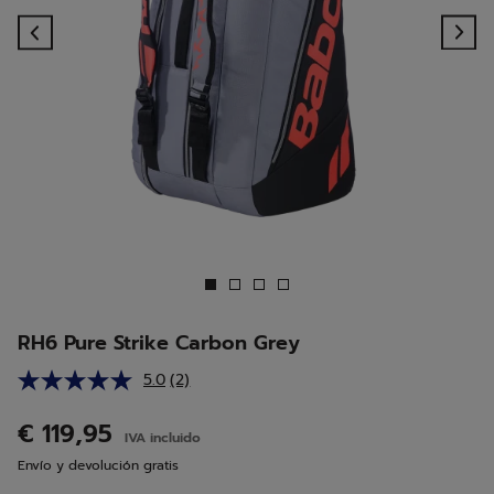
Previous
Ne
RH6 Pure Strike Carbon Grey
5.0
(2)
Lea
2
reseñas.
€ 119,95
IVA incluido
Enlace
en
Envío y devolución gratis
la