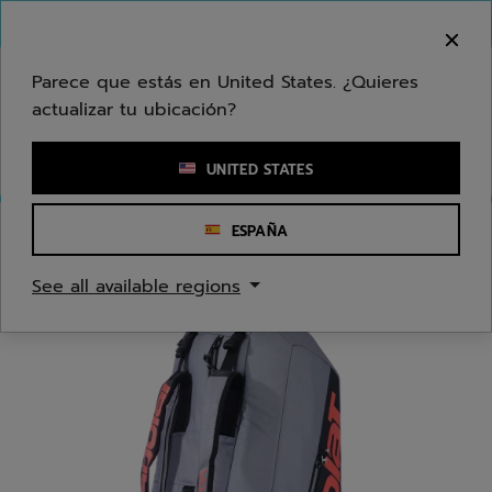
Ir al contenido principal
Ir al pie de página
Bienvenido! Lamentamos informarle que no
hacemos entregas en su zona.
Parece que estás en United States. ¿Quieres
actualizar tu ubicación?
Ingresar una palabra clave o un número de artículo
UNITED STATES
ESPAÑA
Inicio
/
Tenis
/
Bolsas
See all available regions