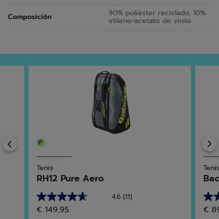
90% poliéster reciclado, 10%
Composición
etileno-acetato de vinilo
Previous
Tenis
Teni
RH12 Pure Aero
Bac
4.6
(11)
4.6
5.0
€ 149,95
€ 8
de
de