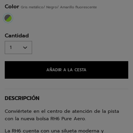
misma
página.
Color
Gris metálico/ Negro/ Amarillo fluorescente
selected
Cantidad
AÑADIR A LA CESTA
DESCRIPCIÓN
Conviértete en el centro de atención de la pista
con la nueva bolsa RH6 Pure Aero.
La RH6 cuenta con una silueta moderna y