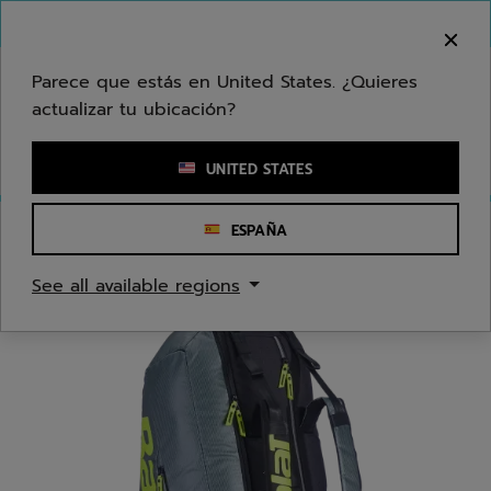
Ir al contenido principal
Ir al pie de página
Bienvenido! Lamentamos informarle que no
hacemos entregas en su zona.
Parece que estás en United States. ¿Quieres
actualizar tu ubicación?
Ingresar una palabra clave o un número de artículo
UNITED STATES
ESPAÑA
Inicio
/
Tenis
/
Bolsas
See all available regions