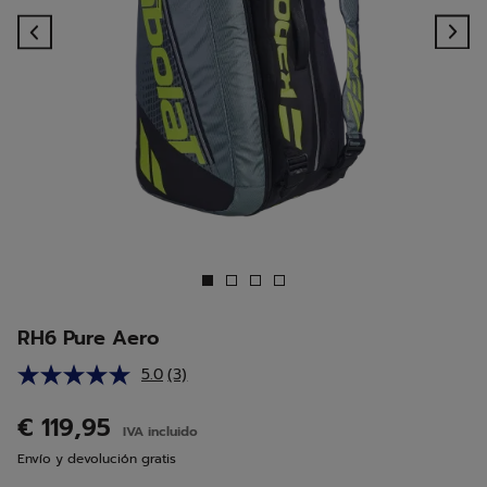
Previous
Ne
RH6 Pure Aero
5.0
(3)
Lea
3
reseñas.
€ 119,95
IVA incluido
Enlace
en
Envío y devolución gratis
la