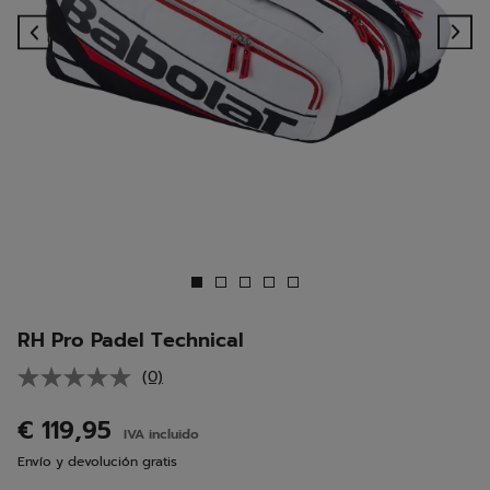
Previous
Ne
RH Pro Padel Technical
(0)
Sin
puntuación.
Enlace
€ 119,95
IVA incluido
en
la
Envío y devolución gratis
misma