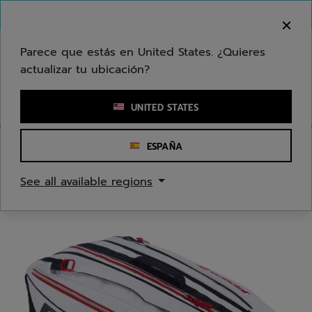
Ir al contenido principal
Ir al pie de página
Bienvenido! Lamentamos informarle que no
hacemos entregas en su zona.
Parece que estás en United States. ¿Quieres
actualizar tu ubicación?
Ingresar una palabra clave o un número de artículo
UNITED STATES
ESPAÑA
Inicio
/
Pádel
/
Bolsas
See all available regions