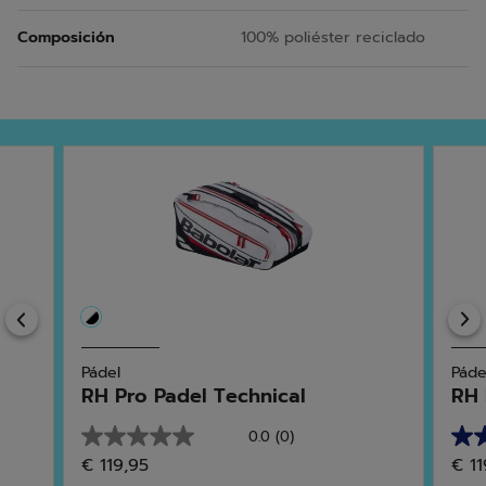
Composición
100% poliéster reciclado
Previous
Pádel
Páde
RH Pro Padel Technical
RH 
0.0
(0)
0.0
5.0
€ 119,95
€ 11
de
de