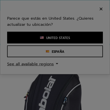
Ir al contenido principal
Ir al pie de página
Bienvenido! Lamentamos informarle que no
hacemos entregas en su zona.
Parece que estás en United States. ¿Quieres
actualizar tu ubicación?
Ingresar una palabra clave o un número de artículo
UNITED STATES
ESPAÑA
Inicio
/
Pádel
/
Bolsas
See all available regions