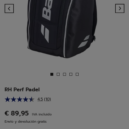
Previous
Ne
RH Perf Padel
4.5
(10)
Lea
10
reseñas.
€ 89,95
IVA incluido
Enlace
en
Envío y devolución gratis
la