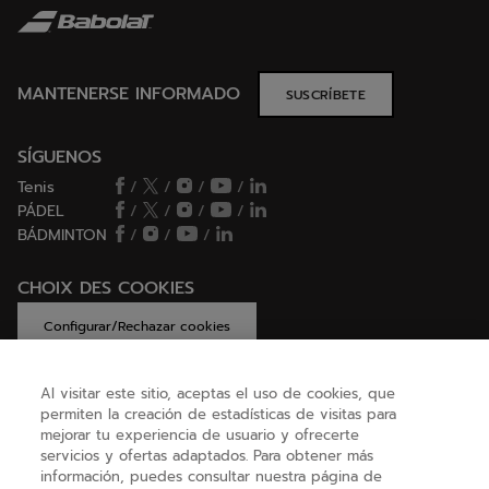
MANTENERSE INFORMADO
SUSCRÍBETE
SÍGUENOS
Tenis
/
/
/
/
PÁDEL
/
/
/
/
BÁDMINTON
/
/
/
CHOIX DES COOKIES
Configurar/Rechazar cookies
Al visitar este sitio, aceptas el uso de cookies, que
permiten la creación de estadísticas de visitas para
AYUDA
mejorar tu experiencia de usuario y ofrecerte
servicios y ofertas adaptados. Para obtener más
información, puedes consultar nuestra página de