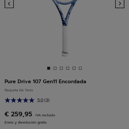
Previous
Ne
Pure Drive 107 Gen11 Encordada
Raqueta De Tenis
5.0
(3)
Lea
3
reseñas.
€ 259,95
IVA incluido
Enlace
en
Envío y devolución gratis
la