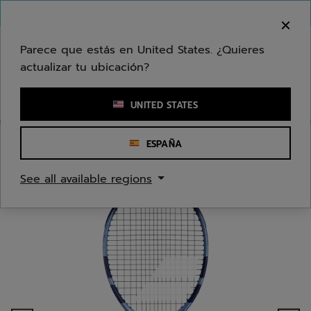
Ir al contenido principal
Ir al pie de página
Bienvenido! Lamentamos informarle que no
hacemos entregas en su zona.
Parece que estás en United States. ¿Quieres
actualizar tu ubicación?
Ingresar una palabra clave o un número de artículo
UNITED STATES
ESPAÑA
Inicio
/
Tenis
/
Raquetas
See all available regions