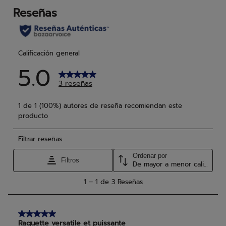
reseñas
res