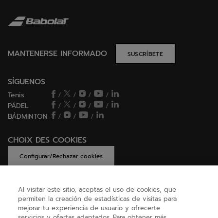
MANTENERSE INFORMADO
SUSCRÍBETE
SÍGUENOS
Tenis
/
/
/
/
PÁDEL
/
/
/
/
BÁDMINTON
/
/
/
CHOIX DES COOKIES
Configurar/Rechazar cookies
Al visitar este sitio, aceptas el uso de cookies, que
permiten la creación de estadísticas de visitas para
AYUDA
mejorar tu experiencia de usuario y ofrecerte
servicios y ofertas adaptados. Para obtener más