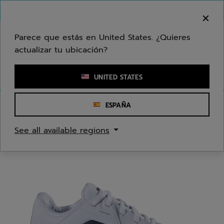
Ir al contenido principal
Ir al pie de página
Bienvenido! Lamentamos informarle que no
hacemos entregas en su zona.
Parece que estás en United States. ¿Quieres
actualizar tu ubicación?
Ingresar una palabra clave o un número de artículo
UNITED STATES
ESPAÑA
Inicio
/
Tenis
/
Zapatos
See all available regions