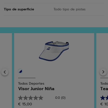
Tipo de superficie
Todo tipo de pistas
Previous
Todos Deportes
Todo
Visor Junior Niña
Tea
0.0
(0)
0.0
4.0
€ 15,00
€ 1
de
de