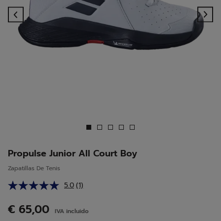
Previous
Ne
Propulse Junior All Court Boy
Zapatillas De Tenis
5.0
(1)
Lea
1
reseña.
€ 65,00
IVA incluido
Enlace
en