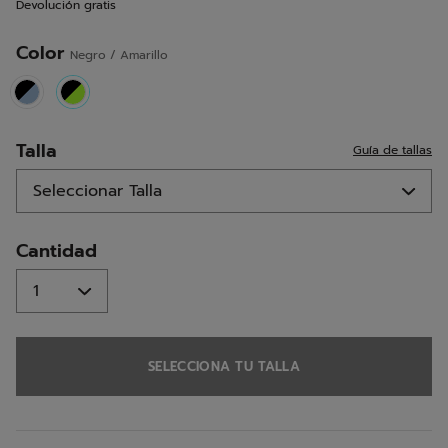
Devolución gratis
la
misma
página.
Color
Negro / Amarillo
selected
Talla
Guía de tallas
Cantidad
SELECCIONA TU TALLA