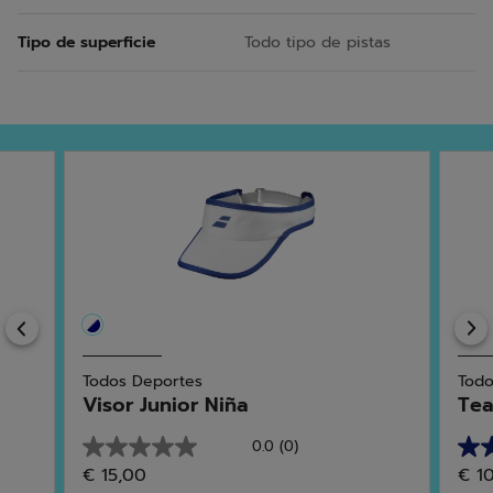
Tipo de superficie
Todo tipo de pistas
Previous
Todos Deportes
Todo
Visor Junior Niña
Tea
0.0
(0)
0.0
4.0
€ 15,00
€ 1
de
de