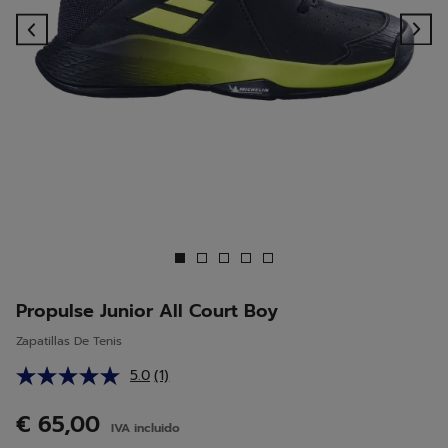
Previous
Ne
Propulse Junior All Court Boy
Zapatillas De Tenis
5.0
(1)
Lea
1
reseña.
€ 65,00
IVA incluido
Enlace
en