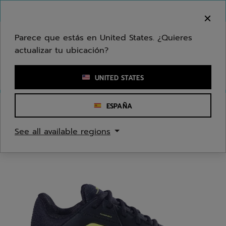
Ir al contenido principal
Ir al pie de página
Bienvenido! Lamentamos informarle que no
hacemos entregas en su zona.
Parece que estás en United States. ¿Quieres
actualizar tu ubicación?
Ingresar una palabra clave o un número de artículo
UNITED STATES
ESPAÑA
Inicio
/
Tenis
/
Zapatos
See all available regions