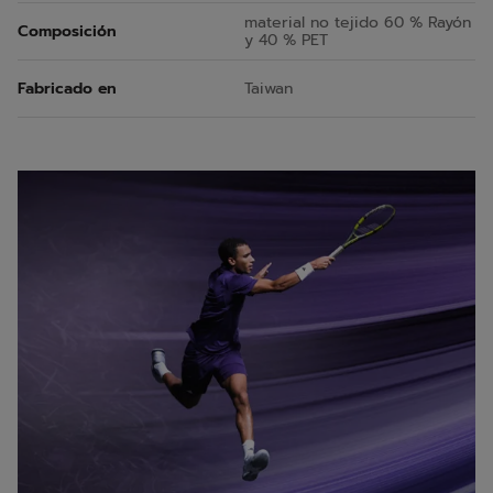
material no tejido 60 % Rayón
Composición
y 40 % PET
Fabricado en
Taiwan