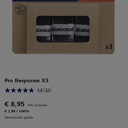
Pro Response X3
4.8
(32)
Lea
32
reseñas.
€ 8,95
IVA incluido
Enlace
en
€ 2,98 / UNITA
la
Devolución gratis
misma
página.