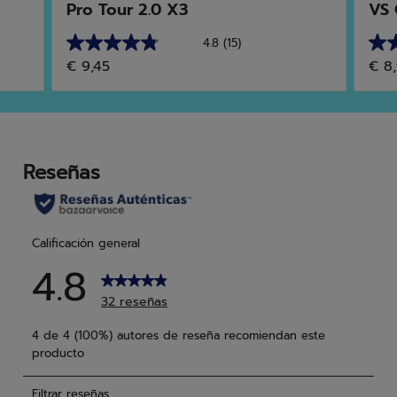
Pro Tour 2.0 X3
VS 
4.8
(15)
4.8
4.8
€ 9,45
€ 8
de
de
5
5
estrellas.
estr
15
26
reseñas
res