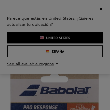
Ir al contenido principal
Ir al pie de página
Bienvenido! Lamentamos informarle que no
hacemos entregas en su zona.
Parece que estás en United States. ¿Quieres
actualizar tu ubicación?
Ingresar una palabra clave o un número de artículo
UNITED STATES
ESPAÑA
Inicio
/
Tenis
/
Sobregrips
See all available regions