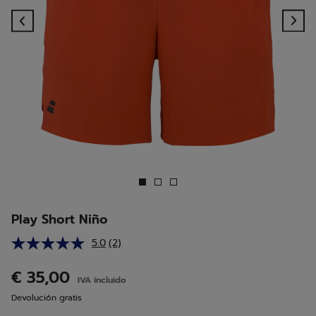
Previous
Ne
Play Short Niño
5.0
(2)
Lea
2
reseñas.
€ 35,00
IVA incluido
Enlace
en
Devolución gratis
la