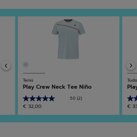
Previous
Tenis
Todo
Play Crew Neck Tee Niño
Pla
5.0
(2)
5.0
5.0
€ 32,00
€ 3
de
de
5
5
estrellas.
estr
2
4