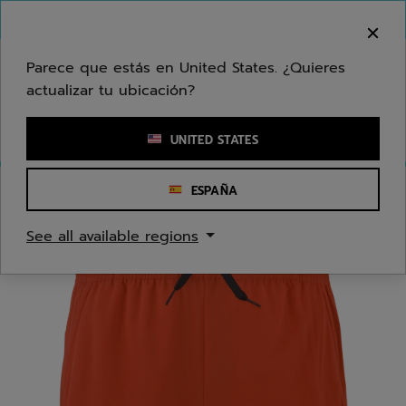
Ir al contenido principal
Ir al pie de página
Bienvenido! Lamentamos informarle que no
hacemos entregas en su zona.
Parece que estás en United States. ¿Quieres
actualizar tu ubicación?
Ingresar una palabra clave o un número de artículo
UNITED STATES
ESPAÑA
Inicio
/
Jóvenes/Niños
See all available regions