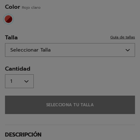
misma
página.
Color
Rojo claro
selected
Talla
Guía de tallas
Cantidad
SELECCIONA TU TALLA
DESCRIPCIÓN