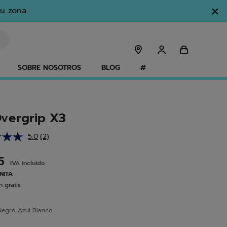
u zona.
SOBRE NOSOTROS
BLOG
#
vergrip X3
5.0
(2)
Lea
2
reseñas.
95
IVA incluido
Enlace
en
UNITA
la
 gratis
misma
página.
Negro Azul Blanco