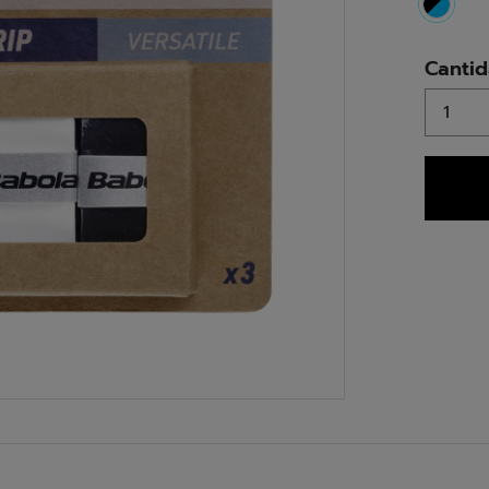
select
Canti