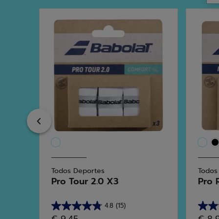
Previous
Todos Deportes
Todos
ve
Pro Tour 2.0 X3
Pro 
4.8
(15)
4.8
4.8