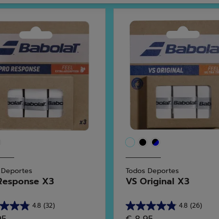
 Deportes
Todos Deportes
Response X3
VS Original X3
4.8
(32)
4.8
(26)
4.8