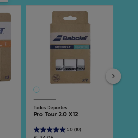
Next
Todos Deportes
Todos
Pro Tour 2.0 X12
VS O
5.0
(10)
5.0
4.5