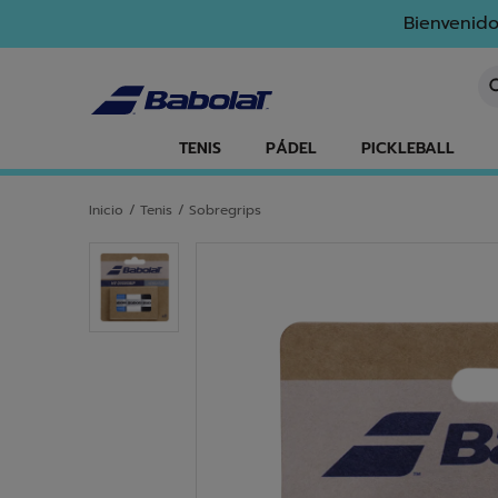
Ir al contenido principal
Ir al pie de página
Bienvenido
In
TENIS
PÁDEL
PICKLEBALL
Inicio
/
Tenis
/
Sobregrips