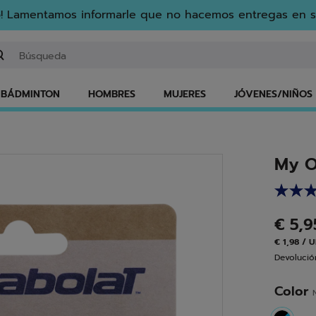
! Lamentamos informarle que no hacemos entregas en s
gresar una palabra clave o un número de artículo
BÁDMINTON
HOMBRES
MUJERES
JÓVENES/NIÑOS
My O
€ 5,
€ 1,98 / 
Devolución
Color