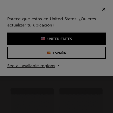
Ir al contenido principal
Ir al pie de página
Bienvenido! Lamentamos informarle que no
hacemos entregas en su zona.
Parece que estás en United States. ¿Quieres
actualizar tu ubicación?
Ingresar una palabra clave o un número de artículo
UNITED STATES
ESPAÑA
Inicio
/
Hombres
/
Accesorios Textiles
See all available regions