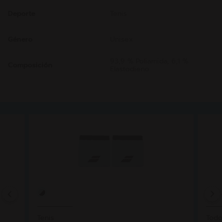
Deporte
Tenis
Género
Unisex
93,9 % Poliamida, 6,1 %
Composición
Elastodieno
Previous
Tenis
Todo