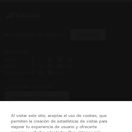
MANTENERSE INFORMADO
SUSCRÍBETE
SÍGUENOS
Tenis
/
/
/
/
PÁDEL
/
/
/
/
BÁDMINTON
/
/
/
CHOIX DES COOKIES
Configurar/Rechazar cookies
Al visitar este sitio, aceptas el uso de cookies, que
permiten la creación de estadísticas de visitas para
AYUDA
mejorar tu experiencia de usuario y ofrecerte