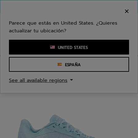
Ir al contenido principal
Ir al pie de página
Bienvenido! Lamentamos informarle que no
hacemos entregas en su zona.
Parece que estás en United States. ¿Quieres
actualizar tu ubicación?
Ingresar una palabra clave o un número de artículo
UNITED STATES
ESPAÑA
Inicio
/
Tenis
/
Zapatos
See all available regions