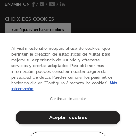
BÁDMINTON
/
/
/
CHOIX DES COOKIES
Configurar/Rechazar cookies
Al visitar este sitio, aceptas el uso de cookies, que
permiten la creación de estadísticas de visitas para
AYUDA
mejorar tu experiencia de usuario y ofrecerte
servicios y ofertas adaptados. Para obtener más
información, puedes consultar nuestra página de
privacidad de datos. Puedes cambiar los parámetros
SOBRE NOSOTROS
haciendo clic en "Configuro / rechazo las cookies".
Más
información
España
(español)
Continuar sin aceptar
Aceptar cookies
Términos y condiciones
Política de privacidad