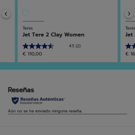
Previous
Tenis
Teni
Jet Tere 2 Clay Women
Jet
4.5
(2)
4.5
5.0
€ 110,00
€ 1
de
de
5
5
estrellas.
estr
2
1
reseñas
res