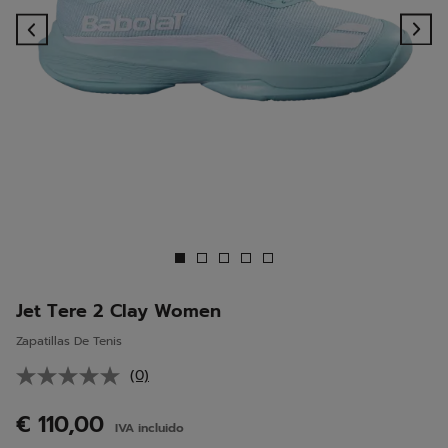
Previous
Ne
Jet Tere 2 Clay Women
Zapatillas De Tenis
(0)
Sin
puntuación.
Enlace
€ 110,00
IVA incluido
en
la