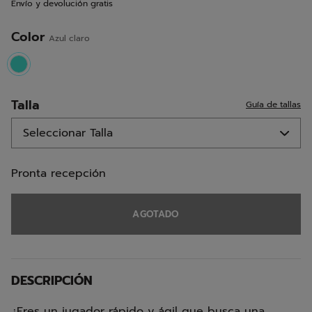
Envío y devolución gratis
misma
página.
Color
Azul claro
selected
Talla
Guía de tallas
Pronta recepción
AGOTADO
DESCRIPCIÓN
¿Eres un jugador rápido y ágil que busca una