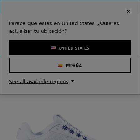
Ir al contenido principal
Ir al pie de página
Bienvenido! Lamentamos informarle que no
hacemos entregas en su zona.
Parece que estás en United States. ¿Quieres
actualizar tu ubicación?
Ingresar una palabra clave o un número de artículo
UNITED STATES
ESPAÑA
Inicio
/
Tenis
/
Zapatos
See all available regions