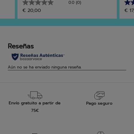
0.0
(0)
0.0
5.0
€ 20,00
€ 17
de
de
5
5
estrellas.
estr
6
res
Envío gratuito a partir de
Pago seguro
75€