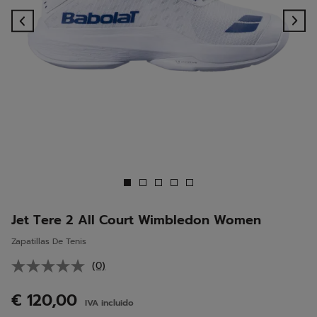
Previous
Ne
Jet Tere 2 All Court Wimbledon Women
Zapatillas De Tenis
(0)
Sin
puntuación.
Enlace
€ 120,00
IVA incluido
en
la