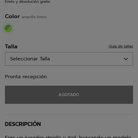
Envío y devolución gratis
la
misma
página.
Color
amarillo limón
selected
Talla
Guía de tallas
Pronta recepción
AGOTADO
DESCRIPCIÓN
Eres un jugador rápido y ágil, buscando un modelo