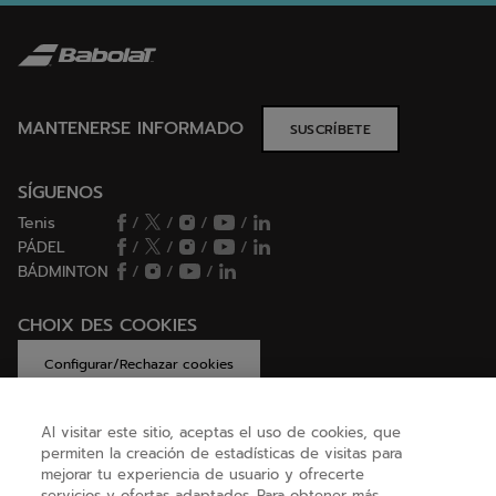
MANTENERSE INFORMADO
SUSCRÍBETE
SÍGUENOS
Tenis
/
/
/
/
PÁDEL
/
/
/
/
BÁDMINTON
/
/
/
CHOIX DES COOKIES
Configurar/Rechazar cookies
Al visitar este sitio, aceptas el uso de cookies, que
permiten la creación de estadísticas de visitas para
AYUDA
mejorar tu experiencia de usuario y ofrecerte
servicios y ofertas adaptados. Para obtener más