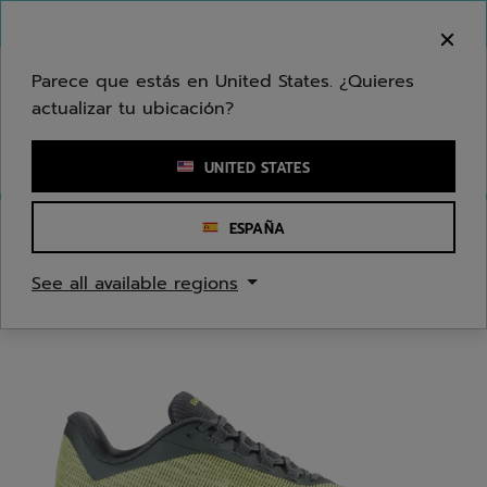
Ir al contenido principal
Ir al pie de página
Bienvenido! Lamentamos informarle que no
hacemos entregas en su zona.
Parece que estás en United States. ¿Quieres
actualizar tu ubicación?
Ingresar una palabra clave o un número de artículo
UNITED STATES
ESPAÑA
Inicio
/
Tenis
/
Zapatos
See all available regions