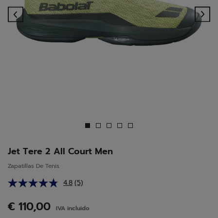
Previous
Ne
Jet Tere 2 All Court Men
Zapatillas De Tenis
4.8
(5)
Lea
5
reseñas.
€ 110,00
IVA incluido
Enlace
en