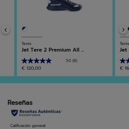
Previous
Tenis
Teni
Jet Tere 2 Premium All ...
Jet
5.0
(6)
5.0
4.6
€ 120,00
€ 1
de
de
5
5
estrellas.
estr
6
46
reseñas
res