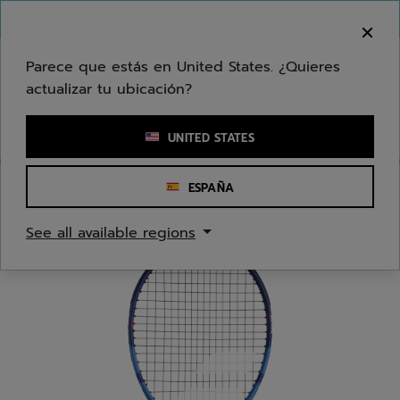
Ir al contenido principal
Ir al pie de página
Bienvenido! Lamentamos informarle que no
hacemos entregas en su zona.
Parece que estás en United States. ¿Quieres
actualizar tu ubicación?
Ingresar una palabra clave o un número de artículo
UNITED STATES
ESPAÑA
Inicio
/
Tenis
/
Raquetas
/
Jóvenes/Niños
See all available regions