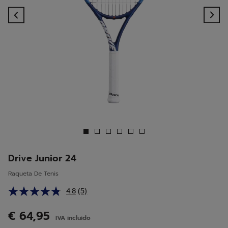
Previous
Ne
Drive Junior 24
Raqueta De Tenis
4.8
(5)
Lea
5
reseñas.
€ 64,95
IVA incluido
Enlace
en