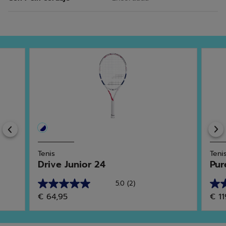
Previous
Tenis
Teni
Drive Junior 24
Pur
5.0
(2)
5.0
4.0
€ 64,95
€ 11
de
de
5
5