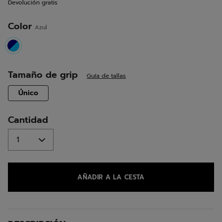
Devolución gratis
la
misma
página.
Color
Azul
selected
Tamaño de grip
Guía de tallas
selected
Único
Cantidad
AÑADIR A LA CESTA