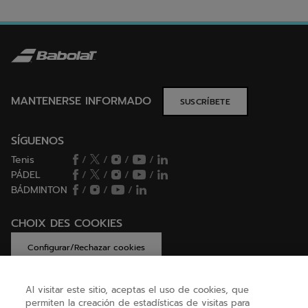
MANTENERSE INFORMADO
SUSCRÍBETE
SÍGUENOS
Tenis
/
/
/
/
PÁDEL
/
/
/
/
BÁDMINTON
/
/
/
CHOIX DES COOKIES
Configurar/Rechazar cookies
Al visitar este sitio, aceptas el uso de cookies, que
permiten la creación de estadísticas de visitas para