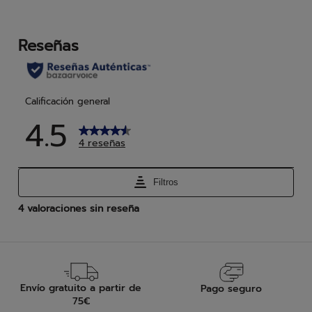
estrellas.
estr
7
reseñas
Envío gratuito a partir de
Pago seguro
75€