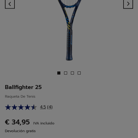
Previous
Ne
Ballfighter 25
Raqueta De Tenis
4.5
(4)
Lea
4
reseñas.
€ 34,95
IVA incluido
Enlace
en
Devolución gratis
la