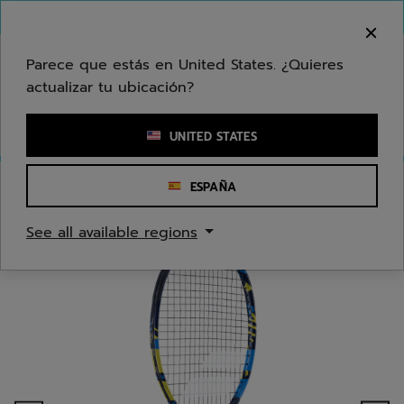
Ir al contenido principal
Ir al pie de página
Bienvenido! Lamentamos informarle que no
hacemos entregas en su zona.
Parece que estás en United States. ¿Quieres
actualizar tu ubicación?
Ingresar una palabra clave o un número de artículo
UNITED STATES
ESPAÑA
Inicio
/
Tenis
/
Raquetas
/
Jóvenes/Niños
See all available regions