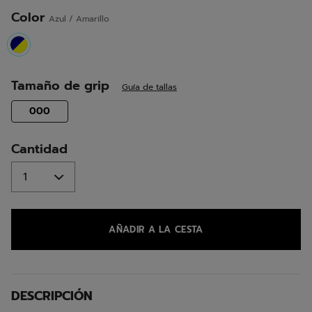
misma
página.
Color
Azul / Amarillo
selected
Tamaño de grip
Guía de tallas
selected
000
Cantidad
AÑADIR A LA CESTA
DESCRIPCIÓN