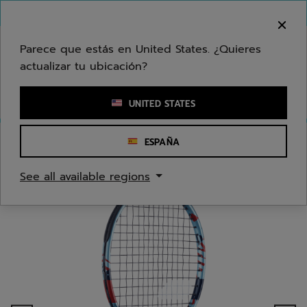
Ir al contenido principal
Ir al pie de página
Bienvenido! Lamentamos informarle que no
hacemos entregas en su zona.
Parece que estás en United States. ¿Quieres
actualizar tu ubicación?
Ingresar una palabra clave o un número de artículo
UNITED STATES
ESPAÑA
Inicio
/
Tenis
/
Raquetas
/
Jóvenes/Niños
See all available regions