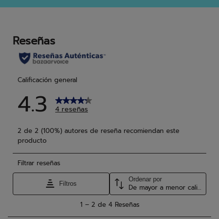
estrellas.
estr
4
reseñas