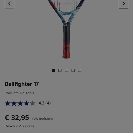
Previous
Ne
Ballfighter 17
Raqueta De Tenis
4.3
(4)
Lea
4
reseñas.
€ 32,95
IVA incluido
Enlace
en
Devolución gratis
la