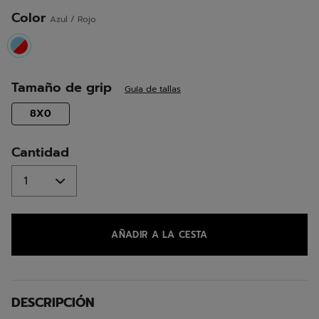
misma
página.
Color
Azul / Rojo
selected
Tamaño de grip
Guía de tallas
selected
8X0
Cantidad
AÑADIR A LA CESTA
DESCRIPCIÓN