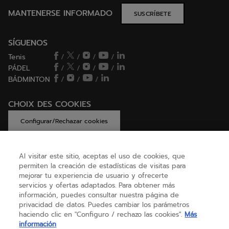
MANTENERSE INFORMADO
SUSCRÍBETE
SÍGUENOS
Tenis
/
/
/
/
PÁDEL
/
/
/
/
BÁDMINTON
/
/
/
CHOIX DES COOKIES
Configurar/Rechazar cookies
Al visitar este sitio, aceptas el uso de cookies, que
permiten la creación de estadísticas de visitas para
AYUDA
mejorar tu experiencia de usuario y ofrecerte
servicios y ofertas adaptados. Para obtener más
información, puedes consultar nuestra página de
SOBRE NOSOTROS
privacidad de datos. Puedes cambiar los parámetros
haciendo clic en "Configuro / rechazo las cookies".
Más
información