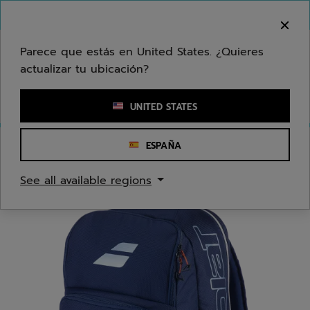
Ir al contenido principal
Ir al pie de página
Bienvenido! Lamentamos informarle que no
hacemos entregas en su zona.
Parece que estás en United States. ¿Quieres
actualizar tu ubicación?
Ingresar una palabra clave o un número de artículo
UNITED STATES
ESPAÑA
Inicio
/
Tenis
/
Bolsas
See all available regions