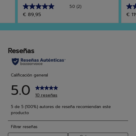
5.0
(2)
5.0
4.9
€ 89,95
€ 11
de
de
5
5
estrellas.
estr
2
19
reseñas
res