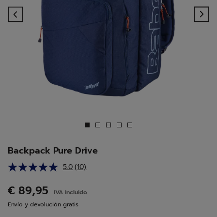
Previous
Ne
Backpack Pure Drive
5.0
(10)
Lea
10
reseñas.
€ 89,95
IVA incluido
Enlace
en
Envío y devolución gratis
la