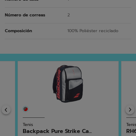
Número de correas
2
Composición
100% Poliéster reciclado
Previous
Tenis
Teni
Backpack Pure Strike Ca...
RH6