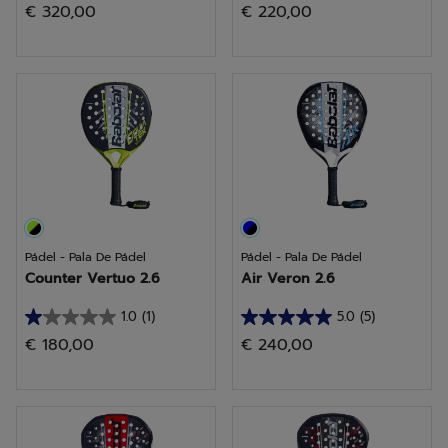
€ 320,00
€ 220,00
de
de
5
5
estrellas.
estrellas.
15
1
reseñas
reseña
Pádel - Pala De Pádel
Pádel - Pala De Pádel
Counter Vertuo 2.6
Air Veron 2.6
1.0
(1)
5.0
(5)
1.0
5.0
€ 180,00
€ 240,00
de
de
5
5
estrellas.
estrellas.
1
5