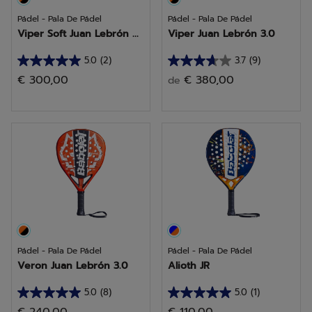
Pádel - Pala De Pádel
Pádel - Pala De Pádel
Viper Soft Juan Lebrón ...
Viper Juan Lebrón 3.0
5.0
(2)
3.7
(9)
5.0
3.7
€ 300,00
€ 380,00
de
de
de
5
5
estrellas.
estrellas.
2
9
reseñas
reseñas
Pádel - Pala De Pádel
Pádel - Pala De Pádel
Veron Juan Lebrón 3.0
Alioth JR
5.0
(8)
5.0
(1)
5.0
5.0