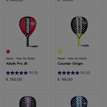
€ 240,00
€ 110,00
de
de
5
5
estrellas.
estrellas.
8
1
reseñas
reseña
Pádel - Pala De Pádel
Pádel - Pala De Pádel
Alioth Pro JR
Counter Origin
5.0
(1)
5.0
(2)
5.0
5.0
€ 150,00
€ 99,00
de
de
5
5
estrellas.
estrellas.
1
2
reseña
reseñas