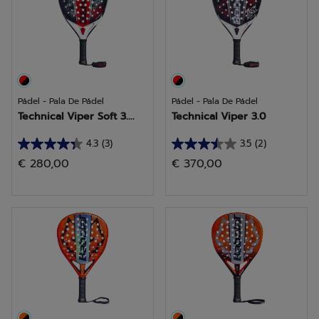
reseña
reseñas
Pádel - Pala De Pádel
Pádel - Pala De Pádel
Technical Viper Soft 3....
Technical Viper 3.0
4.3
(3)
3.5
(2)
4.3
3.5
€ 280,00
€ 370,00
de
de
5
5
estrellas.
estrellas.
3
2
reseñas
reseñas