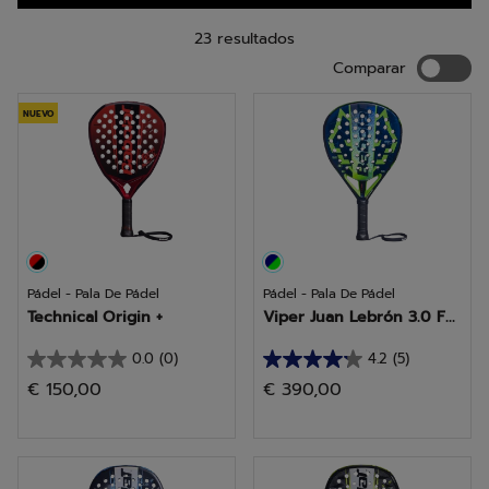
impulsará su juego hacia nuevas cotas.
23 resultados
Compara
Comparar
NUEVO
Pádel - Pala De Pádel
Pádel - Pala De Pádel
Technical Origin +
Viper Juan Lebrón 3.0 F...
0.0
(0)
4.2
(5)
0.0
4.2
€ 150,00
€ 390,00
de
de
5
5
estrellas.
estrellas.
5