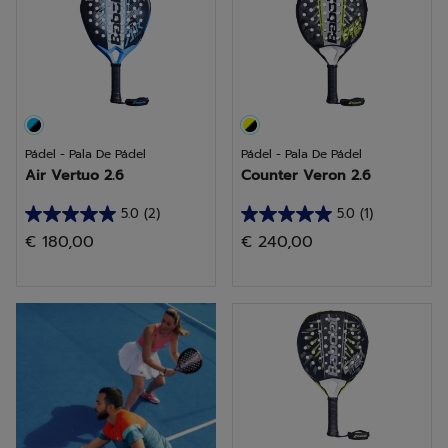
reseñas
Pádel - Pala De Pádel
Pádel - Pala De Pádel
Air Vertuo 2.6
Counter Veron 2.6
5.0
(2)
5.0
(1)
5.0
5.0
€ 180,00
€ 240,00
de
de
5
5
estrellas.
estrellas.
elegir una pala
2
1
reseñas
reseña