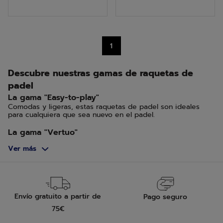
5
5
estrellas.
estrellas.
4
1
reseñas
Descubre nuestras gamas de raquetas de
padel
La gama "Easy-to-play"
Comodas y ligeras, estas raquetas de padel son ideales
para cualquiera que sea nuevo en el padel.
La gama "Vertuo"
La raqueta perfecta para jugadores amateur e intermedios
Ver más
que quieren progresar rápidamente.
La gama "Veron"
La raqueta de padel Veron es para jugadores que juegan
regularmente a un nivel avanzado o experimentado.
Envío gratuito a partir de
Pago seguro
La gama "Viper"
75€
La gama Viper es perfecta para competidores de padel
experimentados.