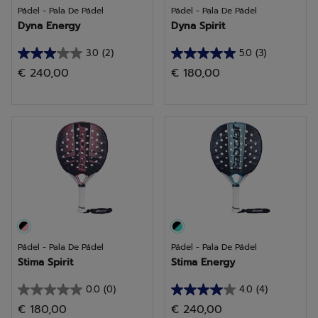
Pádel - Pala De Pádel
Pádel - Pala De Pádel
Dyna Energy
Dyna Spirit
3.0
(2)
5.0
(3)
3.0
5.0
€ 240,00
€ 180,00
de
de
5
5
estrellas.
estrellas.
2
3
reseñas
reseñas
Pádel - Pala De Pádel
Pádel - Pala De Pádel
Stima Spirit
Stima Energy
0.0
(0)
4.0
(4)
0.0
4.0
€ 180,00
€ 240,00
de
de