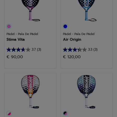
Pádel - Pala De Pádel
Pádel - Pala De Pádel
Stima Vita
Air Origin
3.7
(3)
3.3
(3)
3.7
3.3
€ 90,00
€ 120,00
de
de
5
5
estrellas.
estrellas.
3
3
reseñas
reseñas