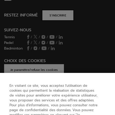
RESTEZ INFORMÉ
S’INSCRIRE
SUIVEZ-NOUS
Tennis
/
/
/
/
Padel
/
/
/
/
Badminton
/
/
/
CHOIX DES COOKIES
Je paramètre/refuse les cookies
En visitant ce site, vous acceptez l'utilisation de
cookies qui permettent la réalisation de statistiques
AIDE
de visites pour améliorer votre expérience utilisateur,
vous proposer des services et des offres adaptées.
Pour plus d'informations, vous pouvez consulter notre
page de confidentialité des données. Vous pouvez
A PROPOS
modifier vos paramètres en cliquant sur "Je