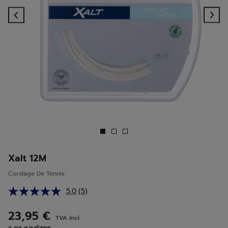
Previous
Ne
Xalt 12M
Cordage De Tennis
5.0
(5)
Lire
5
avis.
23,95 €
TVA incl.
Lien
sur