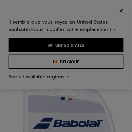
Passer au contenu principal
Passer au pied de page
Bienvenue ! Désolé, nous ne livrons pas dans
votre zone.
Il semble que vous soyez en United States.
Souhaitez-vous modifier votre emplacement ?
Saisir un mot clé ou un numéro d'article
UNITED STATES
BELGIQUE
Accueil
/
Tennis
/
Cordages
See all available regions