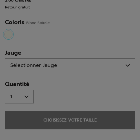
2,00 €/MÈTRE
la
Retour gratuit
même
page.
Coloris
Blanc Spirale
selected
Jauge
Quantité
CHOISISSEZ VOTRE TAILLE