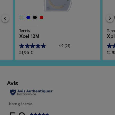
Previous
Tennis
Tenn
Xcel 12M
Xpl
4.9
(21)
4.9
5.0
21,95 €
12,9
sur
sur
5
5
étoiles.
étoi
21
2
avis
avis