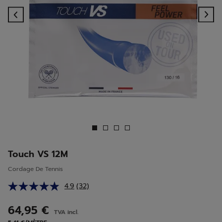
Previous
Ne
Touch VS 12M
Cordage De Tennis
4.9
(32)
Lire
32
avis.
64,95 €
TVA incl.
Lien
sur