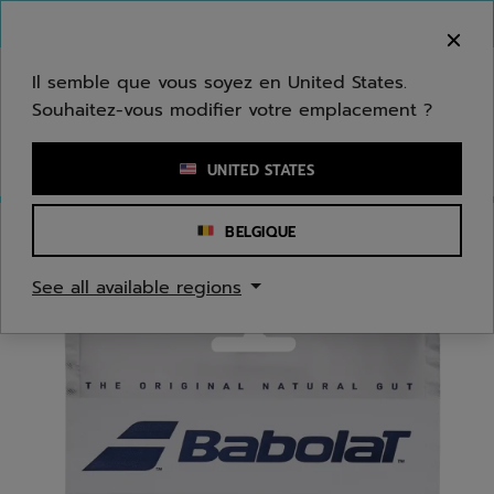
Passer au contenu principal
Passer au pied de page
Bienvenue ! Désolé, nous ne livrons pas dans
votre zone.
Il semble que vous soyez en United States.
Souhaitez-vous modifier votre emplacement ?
Saisir un mot clé ou un numéro d'article
UNITED STATES
BELGIQUE
Accueil
/
Tennis
/
Cordages
See all available regions