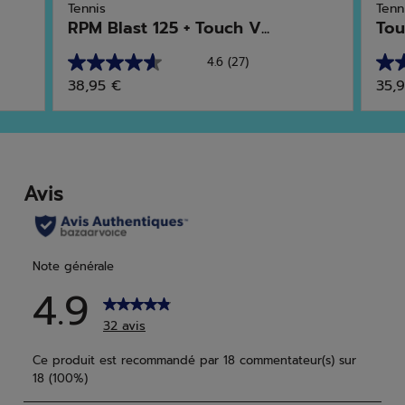
Tennis
Tenn
RPM Blast 125 + Touch V...
Tou
4.6
(27)
4.6
5.0
38,95 €
35,
sur
sur
5
5
étoiles.
étoi
27
7
avis
avis