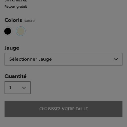
5,41 €/MÈTRE
la
Retour gratuit
même
page.
Coloris
Naturel
selected
Jauge
Quantité
CHOISISSEZ VOTRE TAILLE