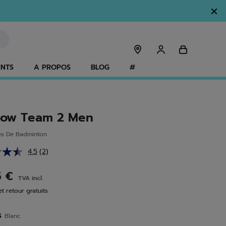
ANTS
A PROPOS
BLOG
#
ow Team 2 Men
es De Badminton
4.5
(2)
Lire
2
avis.
5 €
TVA incl.
Lien
sur
et retour gratuits
la
même
page.
s
Blanc