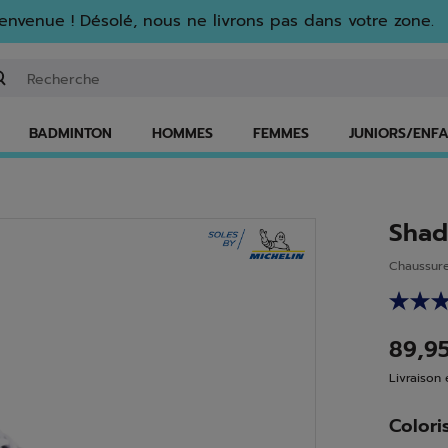
envenue ! Désolé, nous ne livrons pas dans votre zone.
isir un mot clé ou un numéro d'article
BADMINTON
HOMMES
FEMMES
JUNIORS/ENF
Shad
Chaussur
89,9
Livraison 
Colori