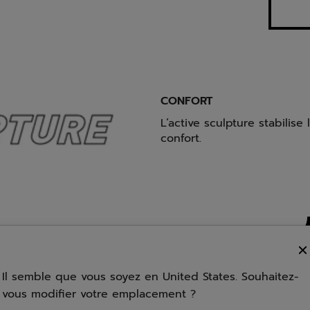
CONFORT
L’active sculpture stabilis
confort.
plosifs et des arrêts
étés de l’EVA de la semelle
e phase de défense à une
Il semble que vous soyez en United States. Souhaitez-
vous modifier votre emplacement ?