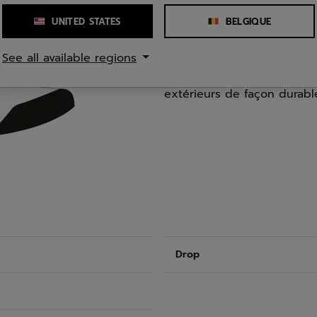
UNITED STATES
BELGIQUE
PROTECTION
See all available regions
Pièces synthétiques qui st
optimale dans la chaussure
extérieurs de façon durabl
Drop