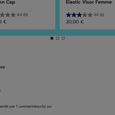
on Cap
Elastic Visor Femme
0.0
(0)
3.0
(2)
3.0
0 €
20,00 €
sur
5
s.
étoiles.
2
avis