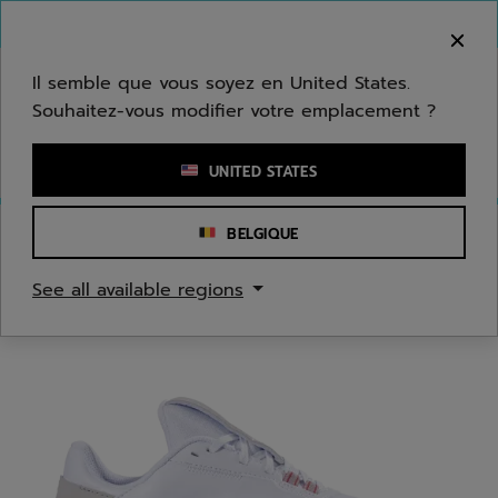
Passer au contenu principal
Passer au pied de page
Bienvenue ! Désolé, nous ne livrons pas dans
votre zone.
Il semble que vous soyez en United States.
Souhaitez-vous modifier votre emplacement ?
Saisir un mot clé ou un numéro d'article
UNITED STATES
BELGIQUE
Accueil
/
Tennis
/
Chaussures
See all available regions