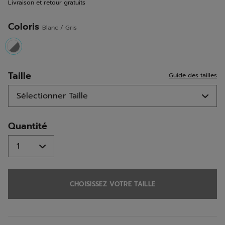
Livraison et retour gratuits
la
même
page.
Coloris
Blanc / Gris
selected
Taille
Guide des tailles
Quantité
CHOISISSEZ VOTRE TAILLE