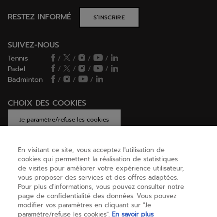
RESTEZ INFORMÉ
S’INSCRIRE
SUIVEZ-NOUS
Tennis
/
/
/
/
Padel
/
/
/
/
Badminton
/
/
/
CHOIX DES COOKIES
Je paramètre/refuse les cookies
En visitant ce site, vous acceptez l'utilisation de
cookies qui permettent la réalisation de statistiques
AIDE
de visites pour améliorer votre expérience utilisateur,
vous proposer des services et des offres adaptées.
Pour plus d'informations, vous pouvez consulter notre
page de confidentialité des données. Vous pouvez
A PROPOS
modifier vos paramètres en cliquant sur "Je
paramètre/refuse les cookies".
En savoir plus