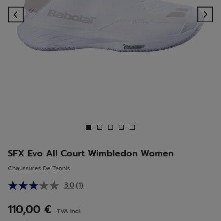
Previous
Ne
SFX Evo All Court Wimbledon Women
Chaussures De Tennis
3.0
(1)
Lire
1
avis.
110,00 €
TVA incl.
Lien
sur