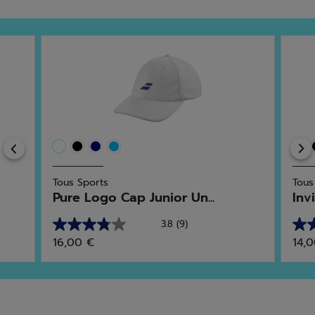
Previous
Tous Sports
Tous
Pure Logo Cap Junior Un...
Invi
3.8
(9)
3.8
4.5
16,00 €
14,
sur
sur
5
5
étoiles.
étoi
9
10