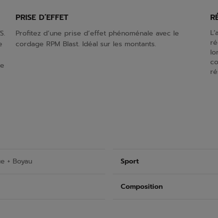
PRISE D’EFFET
R
L’
S.
Profitez d’une prise d’effet phénoménale avec le
ré
e
cordage RPM Blast. Idéal sur les montants.
lo
co
de
ré
ue + Boyau
Sport
Composition