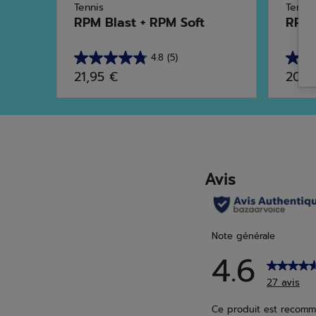
Tennis
Tennis
RPM Blast + RPM Soft
RPM 
4.8
(5)
4.8
4.7
21,95 €
20,9
sur
sur
5
5
étoiles.
étoile
5
23
avis
avis