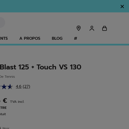
ANTS
A PROPOS
BLOG
#
Blast 125 + Touch VS 130
e Tennis
4.6
(27)
Lire
27
avis.
5 €
TVA incl.
Lien
sur
ÈTRE
la
tuit
même
page.
s
Noir