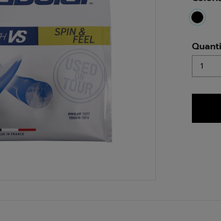
select
Quanti