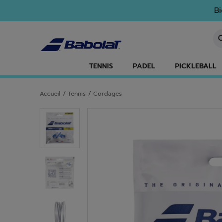
Passer au contenu principal
Passer au pied de page
Bi
Sa
TENNIS
PADEL
PICKLEBALL
Accueil
/
Tennis
/
Cordages