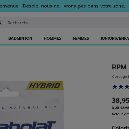
envenue ! Désolé, nous ne livrons pas dans votre zone.
isir un mot clé ou un numéro d'article
BADMINTON
HOMMES
FEMMES
JUNIORS/ENF
RPM 
Cordage D
38,9
3,25 €/M
Retour gra
Colori