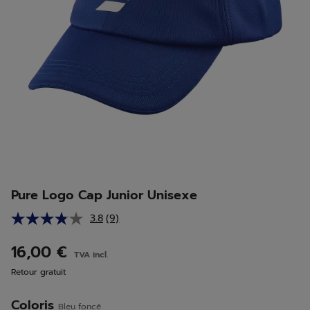
Pure Logo Cap Junior Unisexe
3.8
(9)
Lire
9
avis.
16,00 €
TVA incl.
Lien
sur
Retour gratuit
la
même
page.
Coloris
Bleu foncé