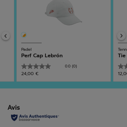
Previous
Padel
Tenn
Perf Cap Lebrón
Tie
0.0
(0)
0.0
0.0
24,00 €
12,
sur
sur
5
5
étoiles.
étoi