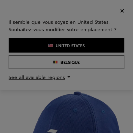
Passer au contenu principal
Passer au pied de page
Bienvenue ! Désolé, nous ne livrons pas dans
votre zone.
Il semble que vous soyez en United States.
Souhaitez-vous modifier votre emplacement ?
Saisir un mot clé ou un numéro d'article
UNITED STATES
BELGIQUE
Accueil
/
Juniors/Enfants
/
Accessoires Textiles
See all available regions