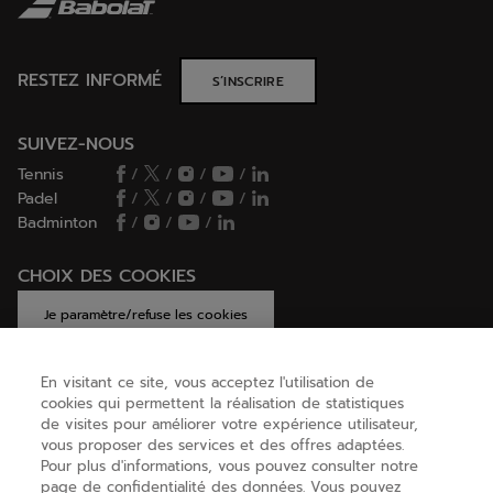
RESTEZ INFORMÉ
S’INSCRIRE
SUIVEZ-NOUS
Tennis
/
/
/
/
Padel
/
/
/
/
Badminton
/
/
/
CHOIX DES COOKIES
Je paramètre/refuse les cookies
En visitant ce site, vous acceptez l'utilisation de
cookies qui permettent la réalisation de statistiques
AIDE
de visites pour améliorer votre expérience utilisateur,
vous proposer des services et des offres adaptées.
Pour plus d'informations, vous pouvez consulter notre
page de confidentialité des données. Vous pouvez
A PROPOS