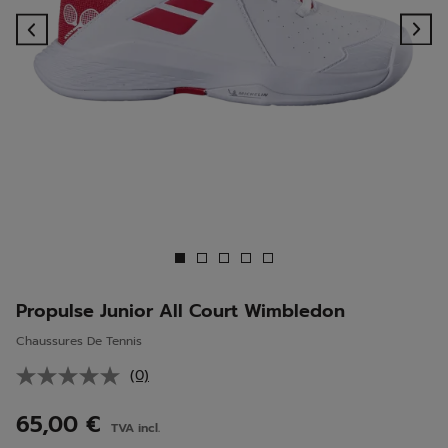
Previous
Ne
Propulse Junior All Court Wimbledon
Chaussures De Tennis
(0)
Aucune
valeur
de
65,00 €
TVA incl.
notation.
Lien