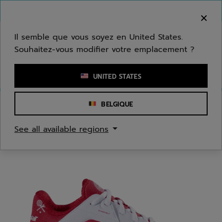
Passer au contenu principal
Passer au pied de page
Bienvenue ! Désolé, nous ne livrons pas dans
votre zone.
Il semble que vous soyez en United States.
Souhaitez-vous modifier votre emplacement ?
Saisir un mot clé ou un numéro d'article
UNITED STATES
BELGIQUE
Accueil
/
Tennis
/
Chaussures
See all available regions