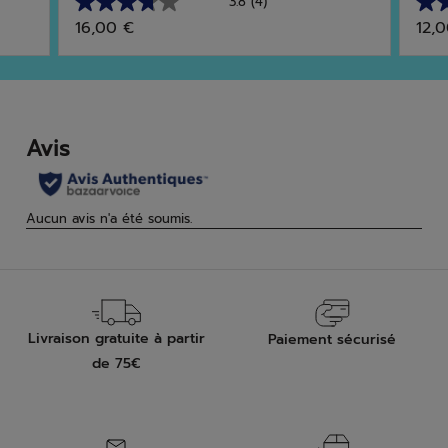
3.8
(4)
3.8
4.7
16,00 €
12,
sur
sur
5
5
étoiles.
étoi
4
3
avis
avis
Livraison gratuite à partir
Paiement sécurisé
de 75€