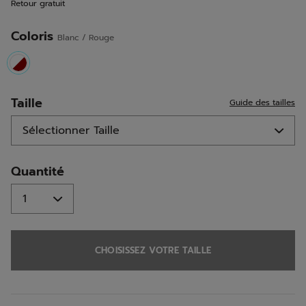
Retour gratuit
sur
la
même
Coloris
Blanc / Rouge
page.
selected
Taille
Guide des tailles
Quantité
CHOISISSEZ VOTRE TAILLE