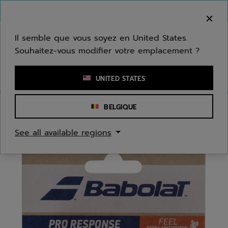
Passer au contenu principal
Passer au pied de page
Bienvenue ! Désolé, nous ne livrons pas dans
votre zone.
Il semble que vous soyez en United States.
Souhaitez-vous modifier votre emplacement ?
Saisir un mot clé ou un numéro d'article
UNITED STATES
BELGIQUE
Accueil
/
Tennis
/
Surgrips
See all available regions