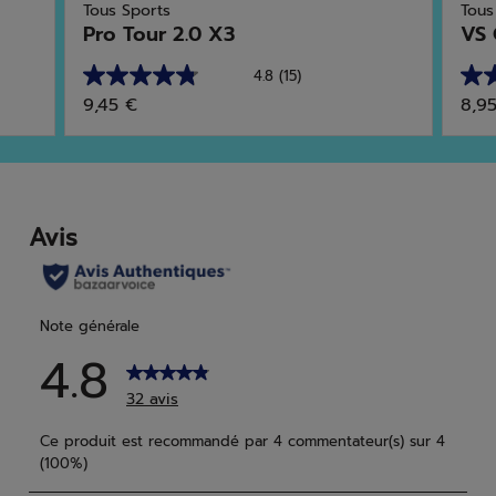
Tous Sports
Tous
Pro Tour 2.0 X3
VS 
4.8
(15)
4.8
4.8
9,45 €
8,9
sur
sur
5
5
étoiles.
étoi
15
26
avis
avis