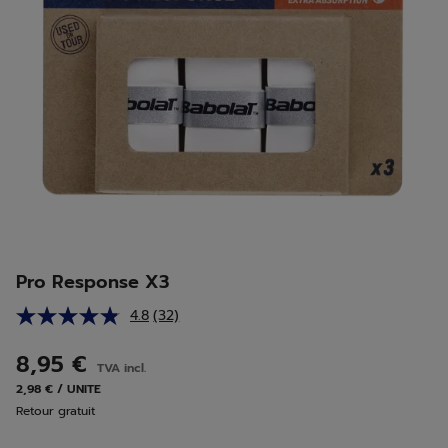
Pro Response X3
4.8
(32)
Lire
32
avis.
8,95 €
TVA incl.
Lien
sur
2,98 € / UNITE
la
Retour gratuit
même
page.