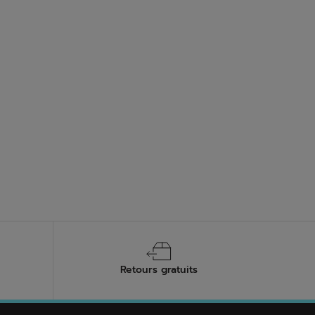
ent la zone du talon pour une véritable absorption
ures nous assure la meilleure durabilité. Prendre
de vie. Nettoyez régulièrement vos chaussures de
maintenir la qualité de la semelle et des matériaux,
Retours gratuits