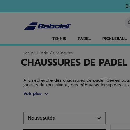
Passer au contenu principal
Passer au pied de page
Aller aux produits
Bi
Sa
TENNIS
PADEL
PICKLEBALL
Accueil
/
Padel
/
Chaussures
CHAUSSURES DE PADEL
À la recherche des chaussures de padel idéales pou
joueurs de tout niveau, des débutants intrépides au
différentes gammes sauront répondre à vos attentes
Voir plus
passionnés de padel.
Aller aux produits