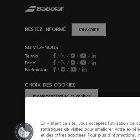
RESTEZ INFORMÉ
S’INSCRIRE
SUIVEZ-NOUS
Tennis
/
/
/
/
Padel
/
/
/
/
Badminton
/
/
/
CHOIX DES COOKIES
Je paramètre/refuse les cookies
En visitant ce site, vous acceptez l'utilisation de 
statistiques de visites pour améliorer votre expér
et des offres adaptées. Pour plus d'informations,