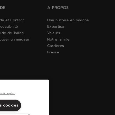
IDE
A PROPOS
de et Contact
Une histoire en marche
cessibilité
Expertise
ide de Tailles
Valeurs
ouver un magasin
Notre famille
Carrières
Presse
s accepter
es cookies