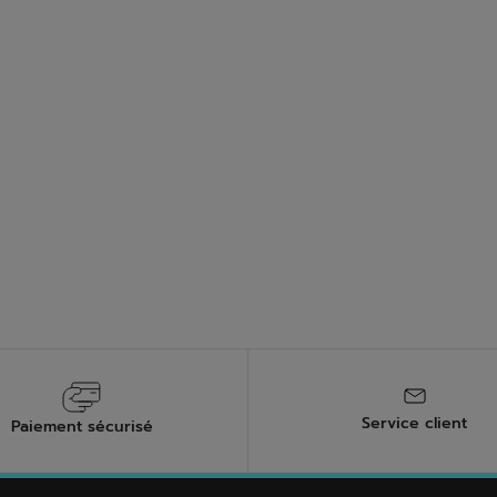
cements rapides sur le terrain. Son confort et son amorti protèg
.
nt entretenir vos chaussures de padel ?
laboration avec Michelin pour la semelle extérieure de nos chauss
os chaussures de padel est essentiel pour prolonger leur durée 
 les produits appropriés et laissez-les sécher à l'air libre. Pour 
exposition directe au soleil et aux températures extrêmes.
Service client
Paiement sécurisé