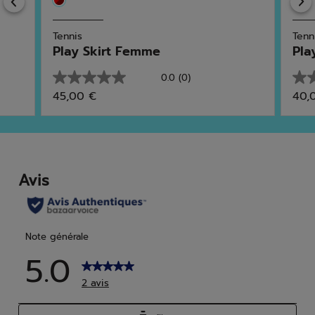
Previous
Tennis
Tenn
Play Skirt Femme
Pla
0.0
(0)
0.0
0.0
45,00 €
40,
sur
sur
5
5
étoiles.
étoi