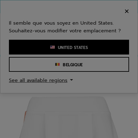
Passer au contenu principal
Passer au pied de page
Bienvenue ! Désolé, nous ne livrons pas dans
votre zone.
Il semble que vous soyez en United States.
Souhaitez-vous modifier votre emplacement ?
Saisir un mot clé ou un numéro d'article
UNITED STATES
BELGIQUE
Accueil
/
Femmes
/
Textile
See all available regions