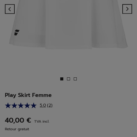
Previous
Ne
Play Skirt Femme
5.0
(2)
Lire
2
avis.
40,00 €
TVA incl.
Lien
sur
Retour gratuit
la