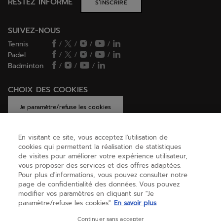
RESTEZ INFORMÉ
S’INSCRIRE
SUIVEZ-NOUS
Tennis
/
/
/
/
Padel
/
/
/
/
Badminton
/
/
/
CHOIX DES COOKIES
Je paramètre/refuse les cookies
En visitant ce site, vous acceptez l'utilisation de
cookies qui permettent la réalisation de statistiques
AIDE
de visites pour améliorer votre expérience utilisateur,
vous proposer des services et des offres adaptées.
Pour plus d'informations, vous pouvez consulter notre
page de confidentialité des données. Vous pouvez
A PROPOS
modifier vos paramètres en cliquant sur "Je
paramètre/refuse les cookies".
En savoir plus
Belgique
(français)
Continuer sans accepter