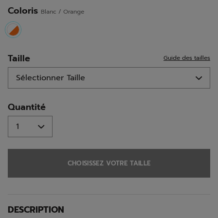
même
page.
Coloris
Blanc / Orange
selected
Taille
Guide des tailles
Quantité
CHOISISSEZ VOTRE TAILLE
DESCRIPTION