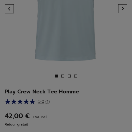
Previous
Ne
Play Crew Neck Tee Homme
5.0
(1)
Lire
1
avis.
42,00 €
TVA incl.
Lien
sur
Retour gratuit
la