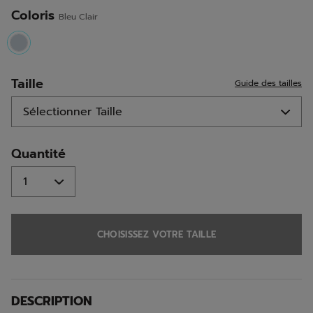
même
page.
Coloris
Bleu Clair
selected
Taille
Guide des tailles
Quantité
CHOISISSEZ VOTRE TAILLE
DESCRIPTION