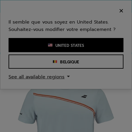
Passer au contenu principal
Passer au pied de page
Bienvenue ! Désolé, nous ne livrons pas dans
votre zone.
Il semble que vous soyez en United States.
Souhaitez-vous modifier votre emplacement ?
Saisir un mot clé ou un numéro d'article
UNITED STATES
BELGIQUE
Accueil
/
Hommes
/
Textile
See all available regions