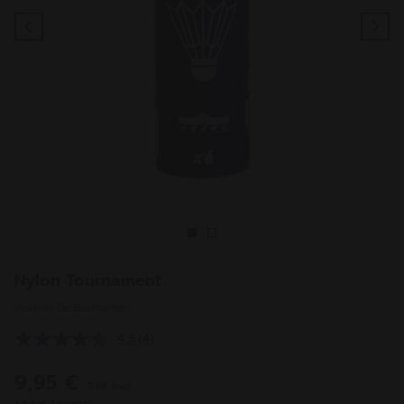
Previous
Ne
Nylon Tournament
Volants De Badminton
4.3
(4)
Lire
4
avis.
9,95 €
TVA incl.
Lien
sur