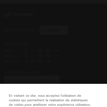
RESTEZ INFORMÉ
S’INSCRIRE
SUIVEZ-NOUS
Tennis
/
/
/
/
Padel
/
/
/
/
Badminton
/
/
/
CHOIX DES COOKIES
Je paramètre/refuse les cookies
En visitant ce site, vous acceptez l'utilisation de
cookies qui permettent la réalisation de statistiques
AIDE
de visites pour améliorer votre expérience utilisateur,