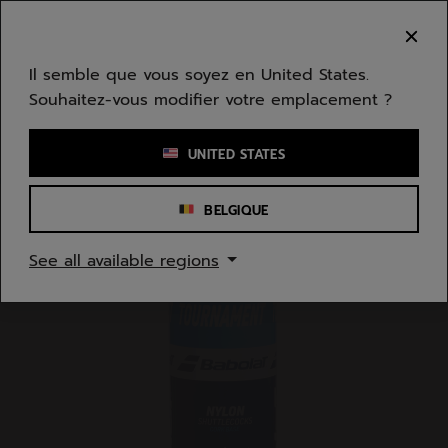
Passer au contenu principal
Passer au pied de page
Bienvenue ! Désolé, nous ne livrons pas dans
votre zone.
Il semble que vous soyez en United States.
Souhaitez-vous modifier votre emplacement ?
Saisir un mot clé ou un numéro d'article
UNITED STATES
BELGIQUE
Accueil
/
Badminton
/
Volants
See all available regions