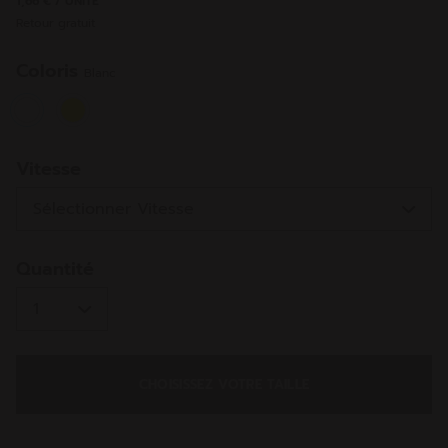
1,66 € / UNITE
la
Retour gratuit
même
page.
Coloris
Blanc
selected
Vitesse
Quantité
CHOISISSEZ VOTRE TAILLE