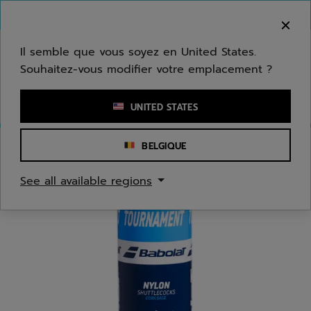
Passer au contenu principal
Passer au pied de page
Bienvenue ! Désolé, nous ne livrons pas dans
votre zone.
Il semble que vous soyez en United States.
Souhaitez-vous modifier votre emplacement ?
Saisir un mot clé ou un numéro d'article
UNITED STATES
BELGIQUE
Accueil
/
Badminton
/
Volants
See all available regions