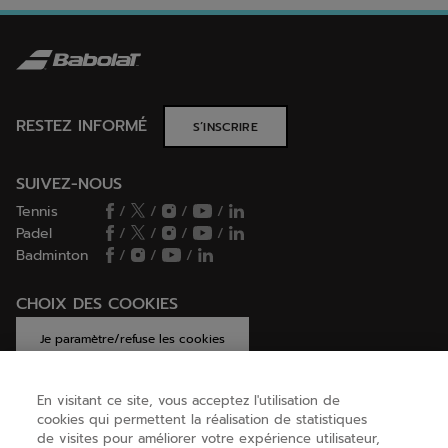
RESTEZ INFORMÉ
S’INSCRIRE
SUIVEZ-NOUS
Tennis
/
/
/
/
Padel
/
/
/
/
Badminton
/
/
/
CHOIX DES COOKIES
Je paramètre/refuse les cookies
En visitant ce site, vous acceptez l'utilisation de
cookies qui permettent la réalisation de statistiques
AIDE
de visites pour améliorer votre expérience utilisateur,