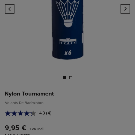
Previous
Ne
Nylon Tournament
Volants De Badminton
4.3
(4)
Lire
4
avis.
9,95 €
TVA incl.
Lien
sur