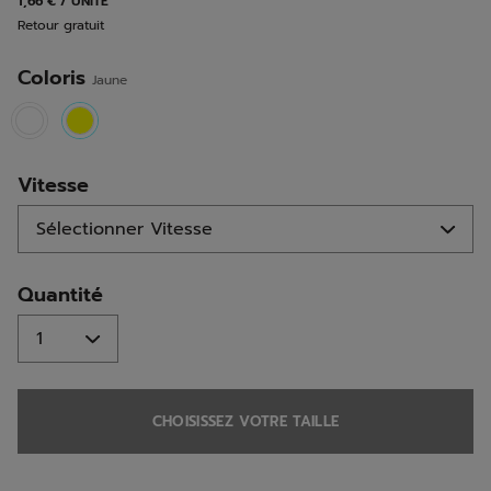
1,66 € / UNITE
la
Retour gratuit
même
page.
Coloris
Jaune
selected
Vitesse
Quantité
CHOISISSEZ VOTRE TAILLE