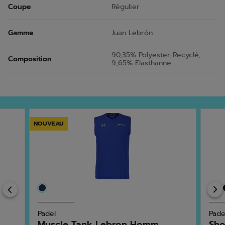
Coupe
Régulier
Gamme
Juan Lebrón
90,35% Polyester Recyclé,
Composition
9,65% Elasthanne
NOUVEAU
Previous
Padel
Pade
Muscle Tank Lebron Homm...
Sho