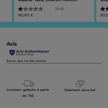
1.0
(1)
1.0
4.7
40,00 €
50,
sur
sur
5
5
étoiles.
étoi
1
6
avis
avis
Livraison gratuite à partir
Paiement sécurisé
de 75€