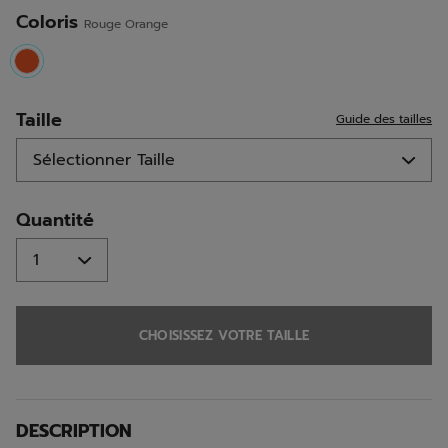
la
même
Coloris
Rouge Orange
page.
selected
Taille
Guide des tailles
Quantité
CHOISISSEZ VOTRE TAILLE
DESCRIPTION