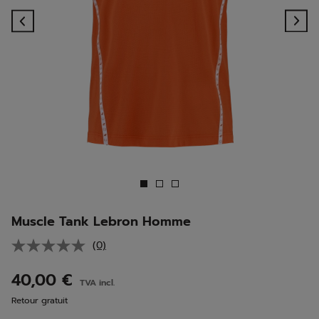
Previous
Ne
Muscle Tank Lebron Homme
(0)
Aucune
valeur
de
40,00 €
TVA incl.
notation.
Lien
Retour gratuit
sur