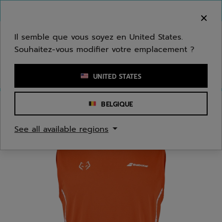
Passer au contenu principal
Passer au pied de page
Bienvenue ! Désolé, nous ne livrons pas dans
votre zone.
Il semble que vous soyez en United States.
Souhaitez-vous modifier votre emplacement ?
Saisir un mot clé ou un numéro d'article
UNITED STATES
BELGIQUE
Accueil
/
Hommes
/
Textile
See all available regions