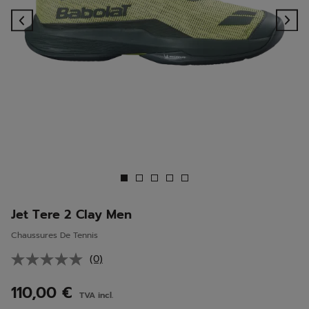
Previous
Ne
Jet Tere 2 Clay Men
Chaussures De Tennis
(0)
Aucune
valeur
de
110,00 €
TVA incl.
notation.
Lien