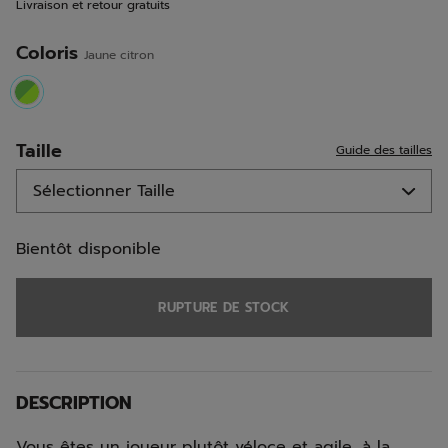
Livraison et retour gratuits
sur
la
même
Coloris
Jaune citron
page.
selected
Taille
Guide des tailles
Bientôt disponible
RUPTURE DE STOCK
DESCRIPTION
Vous êtes un joueur plutôt véloce et agile, à la