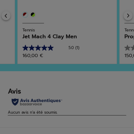
Previous
Tennis
Tenn
Jet Mach 4 Clay Men
Pro
5.0
(1)
5.0
0.0
160,00 €
150
sur
sur
5
5
étoiles.
étoi
1
avis