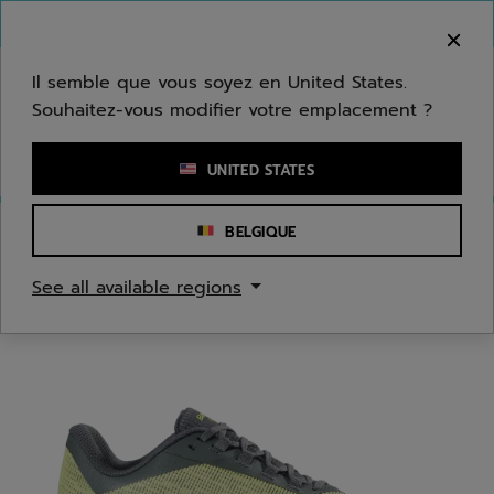
Passer au contenu principal
Passer au pied de page
Bienvenue ! Désolé, nous ne livrons pas dans
votre zone.
Il semble que vous soyez en United States.
Souhaitez-vous modifier votre emplacement ?
Saisir un mot clé ou un numéro d'article
UNITED STATES
BELGIQUE
Accueil
/
Tennis
/
Chaussures
See all available regions